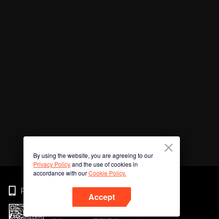
By using the website, you are agreeing to our
Privacy Policy
and the use of cookies in
accordance with our
Cookie Policy.
Phone
Accept