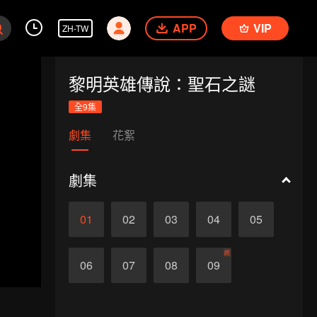
APP
VIP
ZH-TW
黎明英雄傳說：聖石之謎
全9集
劇集
花絮
劇集
01
02
03
04
05
終
06
07
08
09