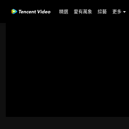
精選
愛有萬象
綜藝
更多