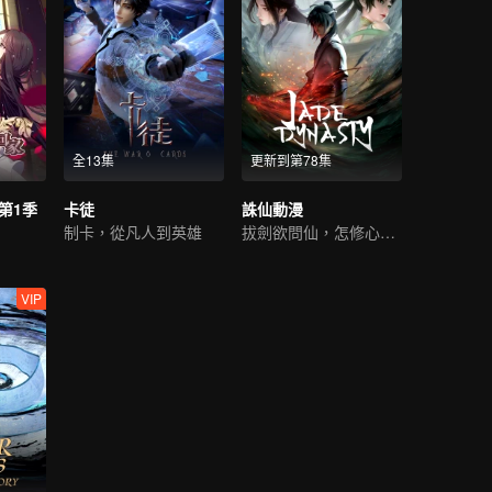
全13集
更新到第78集
第1季
卡徒
誅仙動漫
制卡，從凡人到英雄
拔劍欲問仙，怎修心無念
VIP