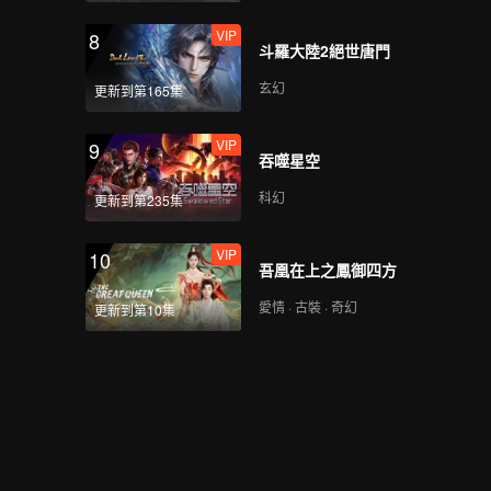
VIP
8
斗羅大陸2絕世唐門
玄幻
更新到第165集
VIP
9
吞噬星空
科幻
更新到第235集
VIP
10
吾凰在上之鳳御四方
愛情 · 古裝 · 奇幻
更新到第10集