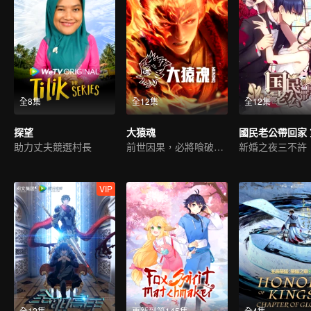
全8集
全12集
全12集
探望
大猿魂
國民老公帶回家 
助力丈夫競選村長
前世因果，必將喰破蒼穹
新婚之夜三不許
VIP
全12集
更新到第145集
全4集