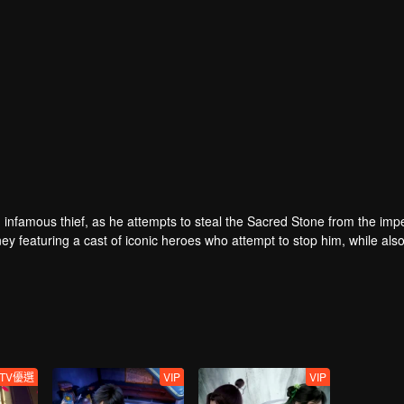
infamous thief, as he attempts to steal the Sacred Stone from the impe
ey featuring a cast of iconic heroes who attempt to stop him, while als
TV優選
VIP
VIP