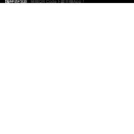
掃描QR Code下載手機App！
幫助與回饋
關
意見反饋
加
聯
電郵
ted.