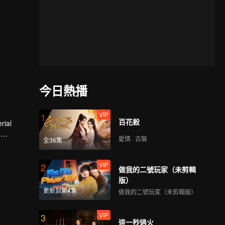
今日熱播
VIP
1
百花殺
rial
o
愛情 · 古裝
全36集
VIP
2
做我的二號玩家（未剪輯
版）
更新到第4集
做我的二號玩家（未剪輯版）
VIP
3
這一秒過火