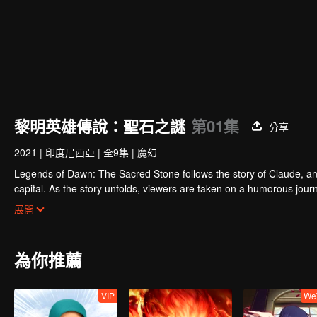
黎明英雄傳說：聖石之謎
第01集
分享
2021
|
印度尼西亞
|
全9集
|
魔幻
Legends of Dawn: The Sacred Stone follows the story of Claude, an 
capital. As the story unfolds, viewers are taken on a humorous journ
discovering Claude’s true motives for wanting to steal the stone.
展開
為你推薦
VIP
We