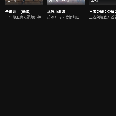
全職高手 (動漫)
狐妖小紅娘
十年熱血書寫電競輝煌
萬物有界，愛恨無由
王者榮耀官方首