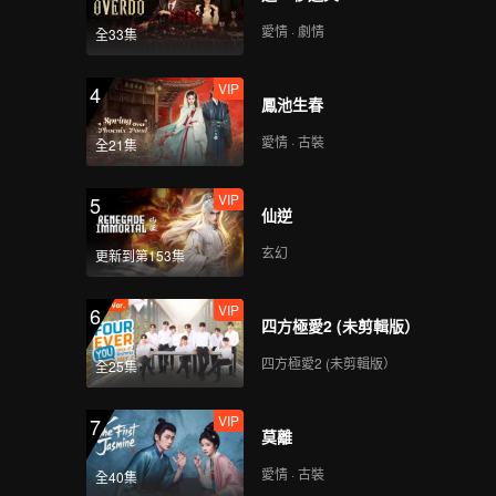
愛情 · 劇情
全33集
VIP
4
鳳池生春
愛情 · 古裝
全21集
VIP
5
仙逆
玄幻
更新到第153集
VIP
6
四方極愛2 (未剪輯版）
四方極愛2 (未剪輯版）
全25集
VIP
7
莫離
愛情 · 古裝
全40集