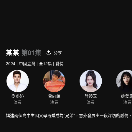
某某
第01集
分享
2024
|
中國臺灣
|
全12集
|
愛情
劉冬沁
曾向鎮
陸婷玉
姚愛
演員
演員
演員
演員
講述兩個高中生因父母再婚成為“兄弟”，意外發展出一段深切的感情，