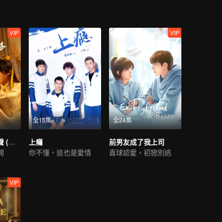
VIP
VIP
全15集
全24集
花開有時頹靡無聲 (泰語版)
上癮
前男友成了我上司
開
你不懂，這也是愛情
直球認愛，初戀別逃
VIP