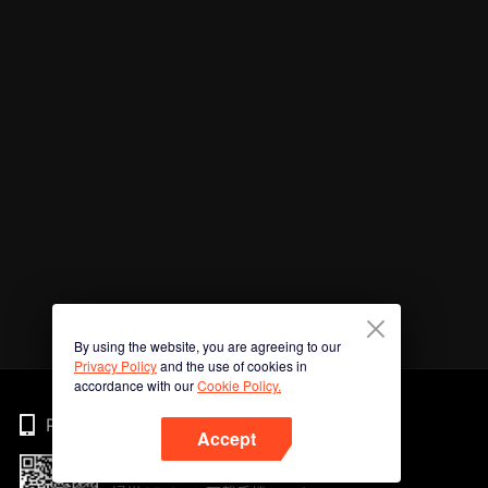
By using the website, you are agreeing to our
Privacy Policy
and the use of cookies in
accordance with our
Cookie Policy.
Phone
Accept