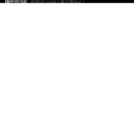
掃描QR Code下載手機App！
幫助與回饋
關
意見反饋
加
聯
電郵
ted.