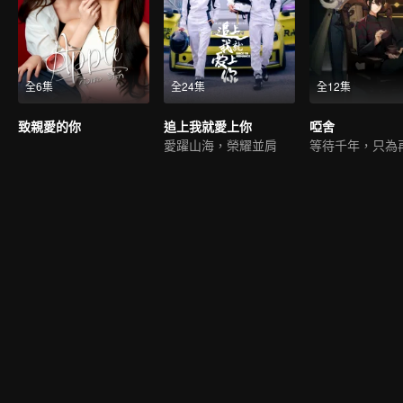
全6集
全24集
全12集
致親愛的你
追上我就愛上你
啞舍
愛躍山海，榮耀並肩