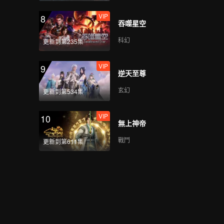
VIP
8
吞噬星空
科幻
更新到第235集
VIP
9
逆天至尊
玄幻
更新到第534集
VIP
10
無上神帝
戰鬥
更新到第611集