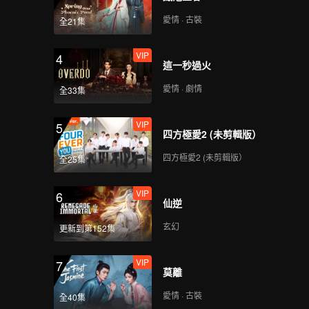
愛情 · 古裝
全21集
VIP
4
這一秒過火
愛情 · 劇情
全33集
VIP
5
四方極愛2 (未剪輯版）
四方極愛2 (未剪輯版）
全25集
VIP
6
仙逆
玄幻
更新到第152集
VIP
7
莫離
愛情 · 古裝
全40集