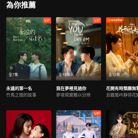
為你推薦
VIP
VIP
全7集
全13集
全12集
永遠的第一名
我在夢裡見過你
竹馬之間的故事
夢境現實難以分辨
且聽風吟靜待花
VIP