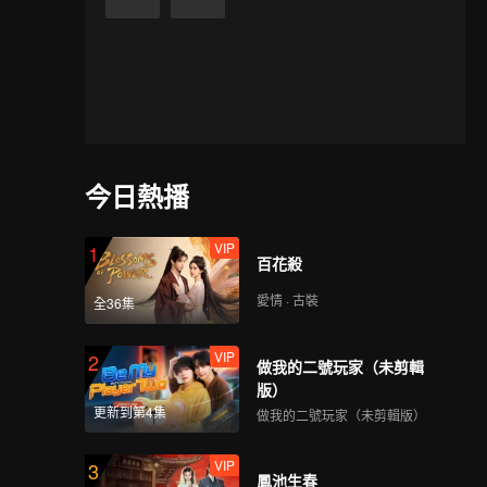
今日熱播
VIP
1
百花殺
愛情 · 古裝
全36集
VIP
2
做我的二號玩家（未剪輯
版）
更新到第4集
做我的二號玩家（未剪輯版）
VIP
3
鳳池生春