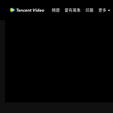
精選
愛有萬象
綜藝
更多