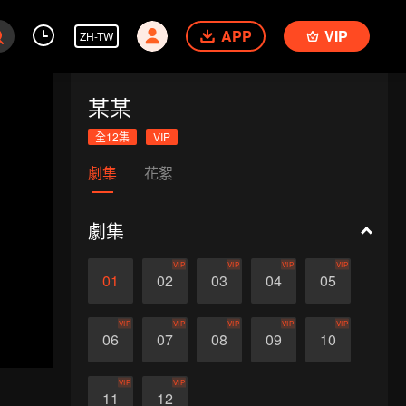
APP
VIP
ZH-TW
某某
全12集
VIP
劇集
花絮
劇集
VIP
VIP
VIP
VIP
01
02
03
04
05
VIP
VIP
VIP
VIP
VIP
06
07
08
09
10
VIP
VIP
11
12