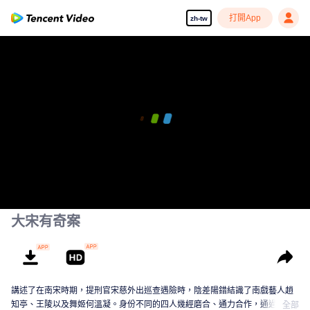
打開App
zh-tw
大宋有奇案
講述了在南宋時期，提刑官宋慈外出巡查遇險時，陰差陽錯結識了南戲藝人趙
知亭、王陵以及舞姬何溫凝。身份不同的四人幾經磨合、通力合作，通過推理
全部