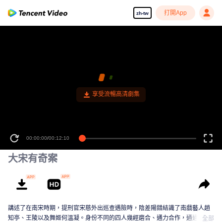
打開App
zh-tw
享受流暢高清劇集
00:00:00
/
00:12:10
大宋有奇案
講述了在南宋時期，提刑官宋慈外出巡查遇險時，陰差陽錯結識了南戲藝人趙
知亭、王陵以及舞姬何溫凝。身份不同的四人幾經磨合、通力合作，通過推理
全部