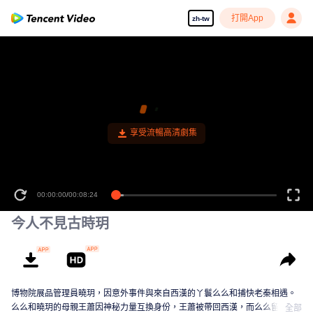
打開App
zh-tw
00:00:00
/
00:08:24
今人不見古時玥
博物院展品管理員曉玥，因意外事件與來自西漢的丫鬟么么和捕快老秦相遇。
么么和曉玥的母親王蕭因神秘力量互換身份，王蕭被帶回西漢，而么么留在現
全部