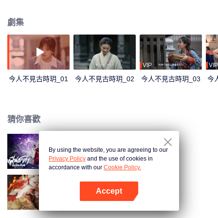
代。曉玥和么么努力尋找穿越方法，最終發現辛追夫人和利豨的秘密。
劇集
VIP
VIP
今人不見古時玥_01
今人不見古時玥_02
今人不見古時玥_03
今
猜你喜歡
By using the website, you are agreeing to our
逆天成仙（泰語版）
Privacy Policy
and the use of cookies in
accordance with our
Cookie Policy.
Accept
玉奴嬌
打開App