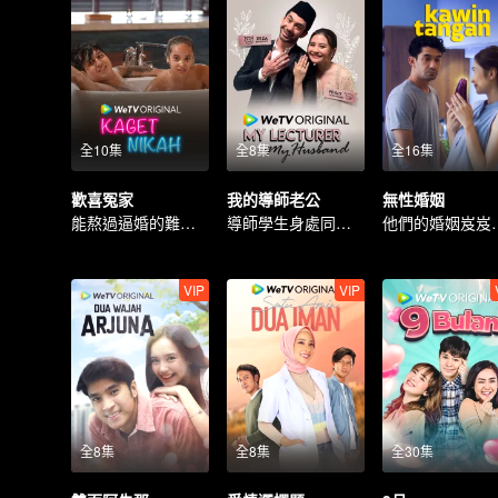
全10集
全8集
全16集
歡喜冤家
我的導師老公
無性婚姻
能熬過逼婚的難關嗎？
導師學生身處同一屋簷下
他們的
VIP
VIP
全8集
全8集
全30集