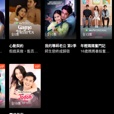
全5集
全10集
全13集
心動契約
我的導師老公 第2季
年輕媽媽奮鬥記
婚姻岌岌可危
假戲真做，能否逆轉命運？
師生戀終成歸宿
16歲媽媽養娃奮鬥記
VIP
VIP
全19集