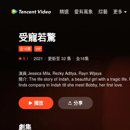
精選
愛有萬象
綜藝
更多
受寵若驚
全16集
VIP
9.1
2021
更新至
32
集
全16集
演員
Jessica Mila, Rezky Aditya, Rayn Wijaya
簡介
:
The life story of Indah, a beautiful girl with a tragic l
finds company in Indah till she meet Bobby, her first love.
播放
分享
劇集