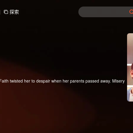
|
探索
ife. Faith twisted her to despair when her parents passed away. Misery