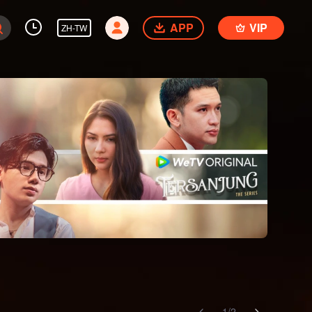
APP
VIP
ZH-TW
1
/
2