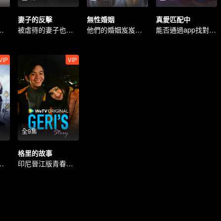
妻子的反擊
無性婚姻
真愛匹配中
身處同一屋簷下
被虐待的妻子也許不語，但復仇從不沉睡
他們的婚姻岌岌可危
能否通過app找對象嗎？
VIP
VIP
全9集
格里的故事
新角色的出現。
印尼晉江版青春愛情劇