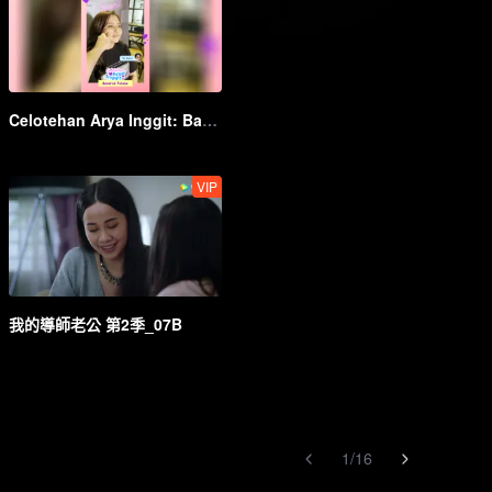
Celotehan Arya Inggit: Bandrek Petaka | My Lecturer My Husband S2
VIP
我的導師老公 第2季_07B
1
/
16