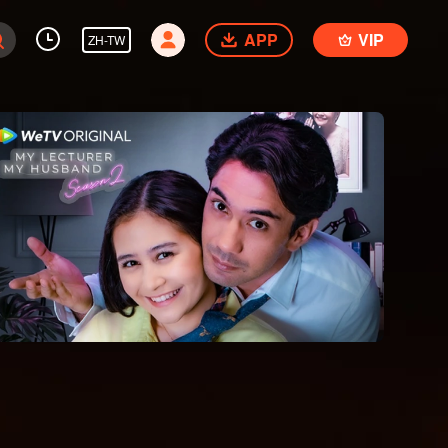
APP
VIP
ZH-TW