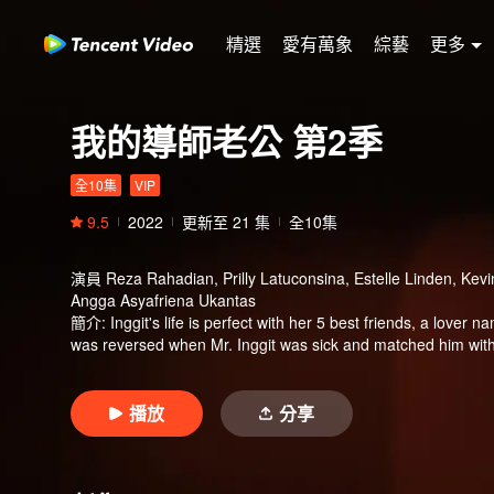
精選
愛有萬象
綜藝
更多
我的導師老公 第2季
全10集
VIP
9.5
2022
更新至
21
集
全10集
演員
Reza Rahadian, Prilly Latuconsina, Estelle Linden, Kev
Angga Asyafriena Ukantas
簡介
:
Inggit's life is perfect with her 5 best friends, a lover 
was reversed when Mr. Inggit was sick and matched him with M
播放
分享