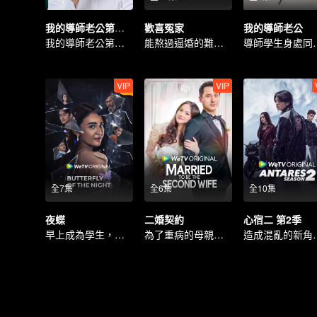
我的導師老公第二季之愛情導師
歡喜冤家
我的導師老公
我的導師老公第二季周邊
能熬過逼婚的難關嗎？
導師學生
VIP
VIP
全7集
全6集
全10集
夜蝶
二婚契約
心宿二 第2季
早上成為學生，晚上成為妓女。
為了重病的母親，她被迫成為別人的“二妻”
造成混亂的