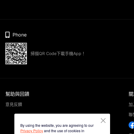
Phone
掃描QR Code下載手機App！
幫助與回饋
關
意見反饋
加
聯
By using the website, you are agreeing to our
Privacy Policy
and the use of cookies in