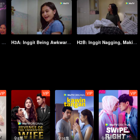
Apa yang didapat setelah shooting My Lecturer My Husband S2?
H3A: Inggit Being Awkward Meeting Tristan | My Lecturer My Husband S2
H2B: Inggit Nagging, Making Arya Gets Sick | My Lecturer My Husband S2
VIP
VIP
VIP
VIP
全8集
全16集
全5集