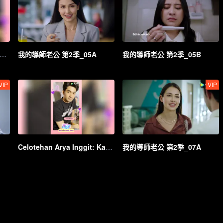
tehan Arya Inggit: Arya Suami Modus | My Lecturer My Husband S2
我的導師老公 第2季_05A
我的導師老公 第2季_05B
VIP
VIP
Celotehan Arya Inggit: Karin Perusak Mood | My Lecturer My Husband S2
我的導師老公 第2季_07A