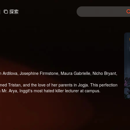
|
探索
in Ardilova, Josephine Firmstone, Maura Gabrielle, Nicho Bryant,
named Tristan, and the love of her parents in Jogja. This perfection
r. Arya, Inggit's most hated killer lecturer at campus.