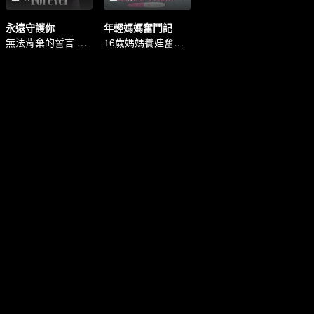
永遠守護你
年輕媽媽奮鬥記
無法背棄的誓言 難以忘卻的承諾
16歲媽媽養娃奮鬥記