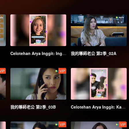
Celotehan Arya Inggit: Inggit Istri Nackal | My Lecturer My Husband S2
我的導師老公 第2季_02A
VIP
VIP
我的導師老公 第2季_03B
Celotehan Arya Inggit: Karin atau Inggit? | My Lecturer My Husband S2
VIP
VIP