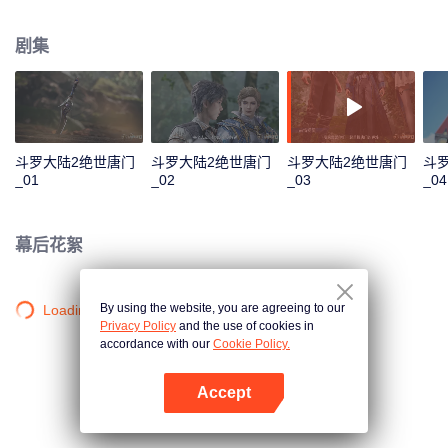
一曲绝世唐门之歌？ 百万年魂兽，手握日月摘星辰的死灵圣法神，导致唐门衰
落的全新魂导器体系。一切的神奇都将一一展现。 唐门暗器能否重振雄风，唐
剧集
门能否重现辉煌？
斗罗大陆2绝世唐门
斗罗大陆2绝世唐门
斗罗大陆2绝世唐门
斗
_01
_02
_03
_04
幕后花絮
By using the website, you are agreeing to our
Loading…
Privacy Policy
and the use of cookies in
accordance with our
Cookie Policy.
Accept
打开App