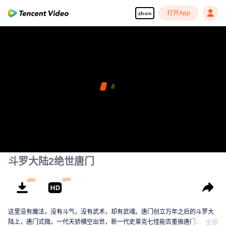
打开App
zh-cn
斗罗大陆2绝世唐门
这里没有魔法，没有斗气，没有武术，却有武魂。唐门创立万年之后的斗罗大
陆上，唐门式微。一代天骄横空出世，新一代史莱克七怪能否重振唐门，谱写
全部