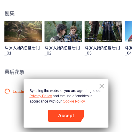
一曲绝世唐门之歌？ 百万年魂兽，手握日月摘星辰的死灵圣法神，导致唐门衰
落的全新魂导器体系。一切的神奇都将一一展现。 唐门暗器能否重振雄风，唐
剧集
门能否重现辉煌？
斗罗大陆2绝世唐门
斗罗大陆2绝世唐门
斗罗大陆2绝世唐门
斗
_01
_02
_03
_04
幕后花絮
By using the website, you are agreeing to our
Loading…
Privacy Policy
and the use of cookies in
accordance with our
Cookie Policy.
Accept
打开App