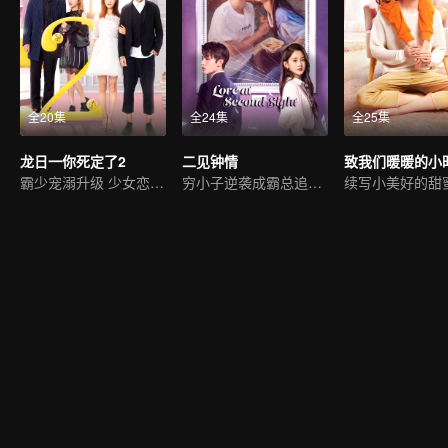
全20集
全24集
全25集
龙日一你死定了2
二见钟情
致我们暖暖的小
霸少宠溺升级 少女恋突遇劲敌
穷小子逆袭成霸总追初恋
续写小美好的甜