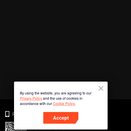
By using the website, you are agreeing to our
Privacy Policy
and the use of cookies in
accordance with our
Cookie Policy.
Phone
Accept