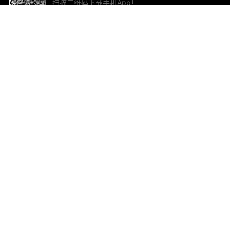
扫描二维码下载手机App！
帮助与反馈
关
意见反馈
加
联
电子
ted.