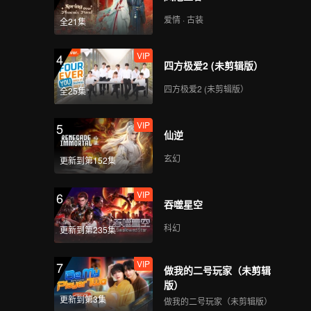
爱情 · 古装
全21集
VIP
4
四方极爱2 (未剪辑版）
四方极爱2 (未剪辑版）
全25集
VIP
5
仙逆
玄幻
更新到第152集
VIP
6
吞噬星空
科幻
更新到第235集
VIP
7
做我的二号玩家（未剪辑
版）
更新到第3集
做我的二号玩家（未剪辑版）