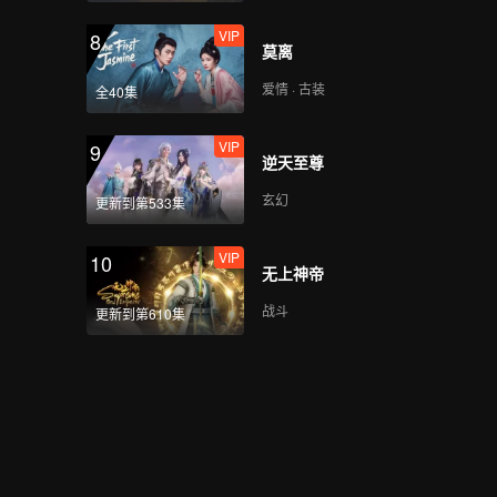
VIP
8
莫离
爱情 · 古装
全40集
VIP
9
逆天至尊
玄幻
更新到第533集
VIP
10
无上神帝
战斗
更新到第610集