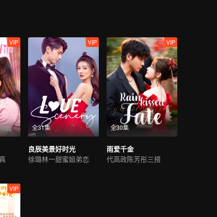
VIP
VIP
VIP
全31集
全30集
良辰美景好时光
雨爱千金
真
徐璐林一甜蜜姐弟恋
代高政陈芳彤三搭
VIP