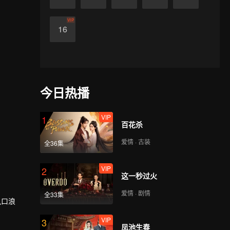
VIP
16
今日热播
VIP
1
百花杀
爱情 · 古装
全36集
VIP
2
这一秒过火
爱情 · 剧情
全33集
风口浪
VIP
3
凤池生春