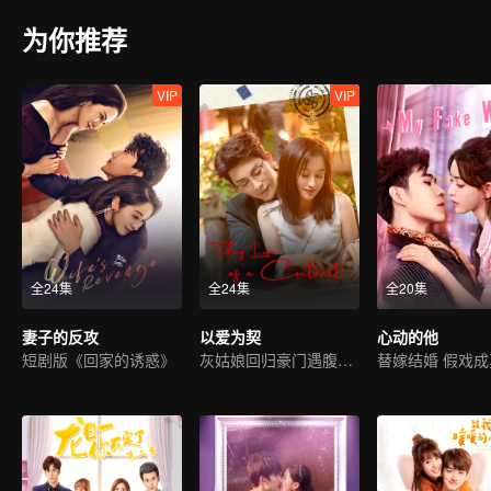
为你推荐
VIP
VIP
全24集
全24集
全20集
妻子的反攻
以爱为契
心动的他
短剧版《回家的诱惑》
灰姑娘回归豪门遇腹黑霸总
替嫁结婚 假戏成