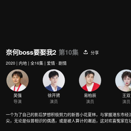
奈何boss要娶我2
第10集
分享
2020
|
内地
|
全16集
|
爱情 · 剧情
吴强
徐开骋
易柏辰
王双
导演
演员
演员
演员
一个为了自己的影后梦想积极努力的新晋小花夏林，与掌握港东市经济
尖，无论是似曾相识的偶遇，或是被人算计的邂逅，这对欢喜冤家在状