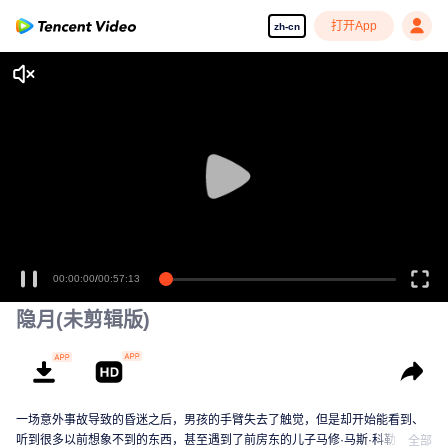
打开App
zh-cn
00:00:00
/
00:57:13
隐月(未剪辑版)
一场意外事故导致的昏迷之后，男孩的手臂失去了触觉，但是却开始能看到、
听到很多以前想象不到的东西，甚至遇到了前房东的儿子马修·马斯·科勒里奇
全部