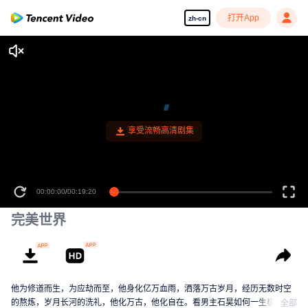
打开App
zh-cn
享受流畅高清剧集
00:00:00
/
00:19:20
完美世界
他为修道而生，为应劫而至，他身化亿万血雨，洒落万古岁月，经历无数时空
的熬炼，岁月长河的洗礼，他化万古，他化自在。看男主石昊如何一生极致辉
全部