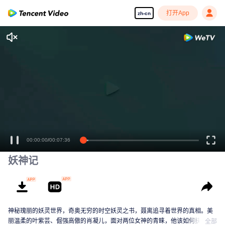
打开App
zh-cn
00:00:00
/
00:07:36
妖神记
神秘瑰丽的妖灵世界，奇奥无穷的时空妖灵之书，聂离追寻着世界的真相。美
丽温柔的叶紫芸、倔强高傲的肖凝儿，面对两位女神的青睐，他该如何抉择？
全部