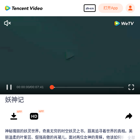
打开App
zh-cn
享受流畅高清剧集
00:00:00
/
00:07:41
妖神记
神秘瑰丽的妖灵世界，奇奥无穷的时空妖灵之书，聂离追寻着世界的真相。美
丽温柔的叶紫芸、倔强高傲的肖凝儿，面对两位女神的青睐，他该如何抉择？
全部