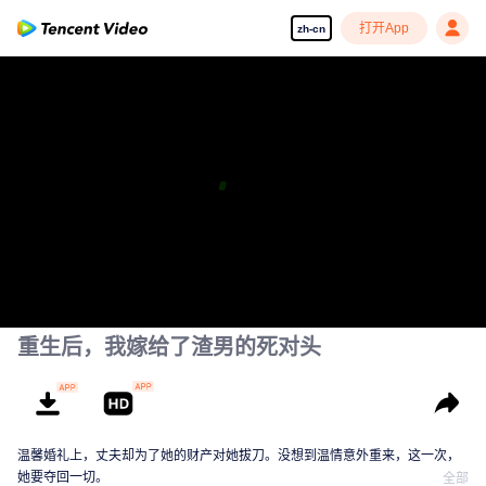
打开App
zh-cn
重生后，我嫁给了渣男的死对头
温馨婚礼上，丈夫却为了她的财产对她拔刀。没想到温情意外重来，这一次，
她要夺回一切。
全部