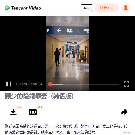
打开App
zh-cn
00:00:00
/
00:01:04
顾少的隐婚罪妻（韩语版）
顾廷琛因韩楚韵这道白月光，一次次将她伤透。她早已明白，爱上他是错，陪
他深爱这世间更是错。她拿三年时光，赌一场未知的结局。
全部