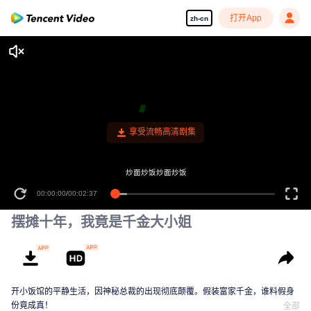
打开App
zh-cn
享受流畅高清剧集
炒面炒饭炒面炒饭
00:00:00
/
00:02:37
摆摊十年，我竟是千金大小姐
开小饭馆的平静生活，因神秘总裁的出现彻底颠覆。假装富家千金，谁料假身
份竟成真！
全部