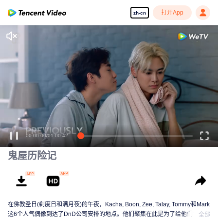
打开App
zh-cn
00:00:00
/
01:00:42
鬼屋历险记
在佛教圣日(剃度日和满月夜)的午夜，Kacha, Boon, Zee, Talay, Tommy和Mark
这6个人气偶像到达了DnD公司安排的地点。他们聚集在此是为了给他们今年第
全部