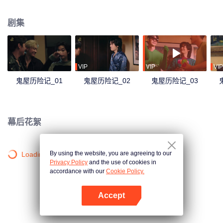
一场大型演出排练。但谁能想到他们在这个红砖房里遇到了Rose，一个在这里
住了200多年的寂寞、疯狂、沉迷于电视剧并且尴尬于遇见这些偶像的幽灵，
剧集
并陷入了一系列混乱呢？超乎想象的意外情况诡异扭曲，令人捧腹，这个红砖
房里的神秘事件让着6个青年不得不开始他们的冒险，只为弄清发生在他们身上
的事情到底是真的幽灵作祟，还是只是他们的幻想……
VIP
VIP
VIP
鬼屋历险记_01
鬼屋历险记_02
鬼屋历险记_03
幕后花絮
By using the website, you are agreeing to our
Loading…
Privacy Policy
and the use of cookies in
accordance with our
Cookie Policy.
Accept
打开App