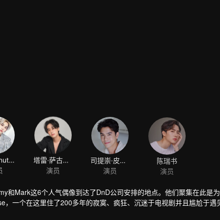
Noppanut Guntachai
塔雷·萨古安迪坤
司提崇·皮叻陂
陈瑞书
员
演员
演员
演员
ay, Tommy和Mark这6个人气偶像到达了DnD公司安排的地点。他们聚集在此
se，一个在这里住了200多年的寂寞、疯狂、沉迷于电视剧并且尴尬于遇
令人捧腹，这个红砖房里的神秘事件让着6个青年不得不开始他们的冒险