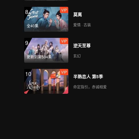
VIP
8
莫离
爱情 · 古装
全40集
VIP
9
逆天至尊
玄幻
更新到第534集
VIP
10
半熟恋人 第5季
命定指引，赤诚相爱