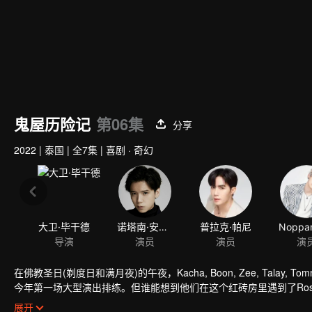
鬼屋历险记
第06集
分享
2022
|
泰国
|
全7集
|
喜剧 · 奇幻
大卫·毕干德
诺塔南·安楚里帕迪
普拉克·帕尼
导演
演员
演员
演
在佛教圣日(剃度日和满月夜)的午夜，Kacha, Boon, Zee, Tal
今年第一场大型演出排练。但谁能想到他们在这个红砖房里遇到了Ro
像的幽灵，并陷入了一系列混乱呢？超乎想象的意外情况诡异扭曲，
展开