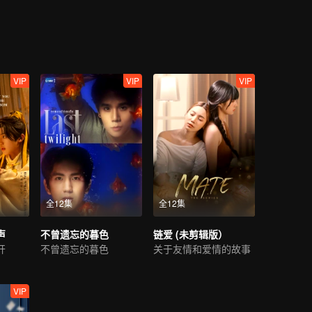
…
VIP
VIP
VIP
全12集
全12集
声
不曾遗忘的暮色
链爱 (未剪辑版）
开
不曾遗忘的暮色
关于友情和爱情的故事
VIP