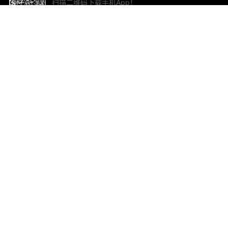
扫描二维码下载手机App！
帮助与反馈
关
意见反馈
加
联
电子
ted.