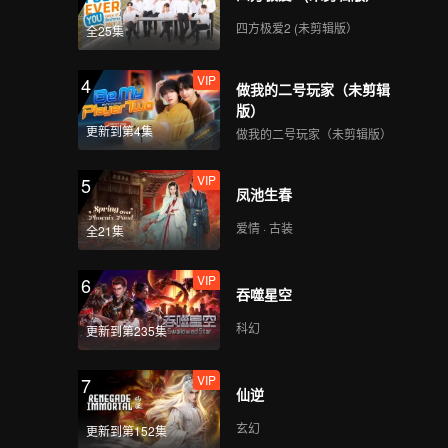
四方极爱2 (未剪辑版）
全25集
VIP
4
做我的二号玩家（未剪辑
版）
更新到第4集
做我的二号玩家（未剪辑版）
VIP
5
凤池生春
爱情 · 古装
全21集
VIP
6
吞噬星空
科幻
更新到第235集
VIP
7
仙逆
玄幻
更新到第152集