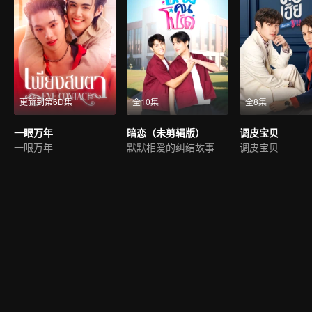
更新到第6D集
全10集
全8集
一眼万年
暗恋（未剪辑版）
调皮宝贝
一眼万年
默默相爱的纠结故事
调皮宝贝