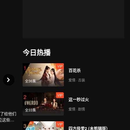
今日热播
VIP
1
百花杀
爱情 · 古装
全36集
VIP
2
这一秒过火
爱情 · 剧情
全33集
是为了给他们
见这些偶
VIP
3
，只为弄清
四方极爱2 (未剪辑版）