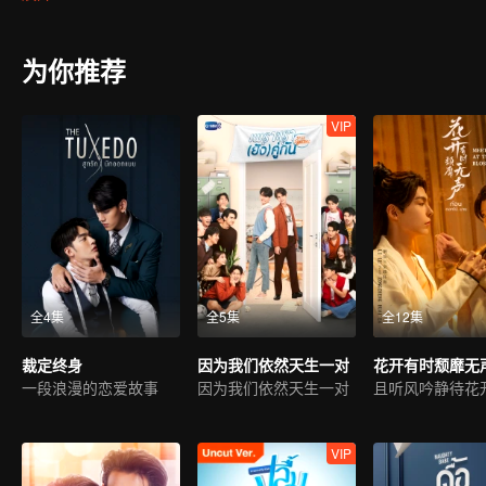
发生在他们身上的事情到底是真的幽灵作祟，还是只是他们的幻想…
为你推荐
VIP
全4集
全5集
全12集
裁定终身
因为我们依然天生一对
花开有时颓靡无
一段浪漫的恋爱故事
因为我们依然天生一对
且听风吟静待花
VIP