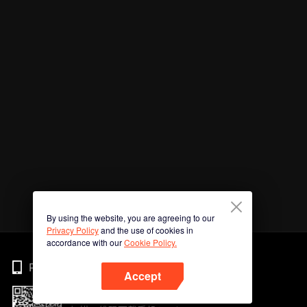
By using the website, you are agreeing to our
Privacy Policy
and the use of cookies in
accordance with our
Cookie Policy.
Phone
Accept