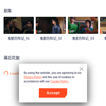
一场大型演出排练。但谁能想到他们在这个红砖房里遇到了Rose，一个在这里
住了200多年的寂寞、疯狂、沉迷于电视剧并且尴尬于遇见这些偶像的幽灵，
剧集
并陷入了一系列混乱呢？超乎想象的意外情况诡异扭曲，令人捧腹，这个红砖
房里的神秘事件让着6个青年不得不开始他们的冒险，只为弄清发生在他们身上
的事情到底是真的幽灵作祟，还是只是他们的幻想……
VIP
VIP
VIP
鬼屋历险记_01
鬼屋历险记_02
鬼屋历险记_03
幕后花絮
By using the website, you are agreeing to our
Loading…
Privacy Policy
and the use of cookies in
accordance with our
Cookie Policy.
Accept
打开App