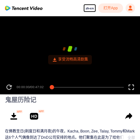
打开App
zh-cn
享受流畅高清剧集
00:00:00
/
00:47:02
鬼屋历险记
在佛教圣日(剃度日和满月夜)的午夜，Kacha, Boon, Zee, Talay, Tommy和Mark
这6个人气偶像到达了DnD公司安排的地点。他们聚集在此是为了给他们今年第
全部