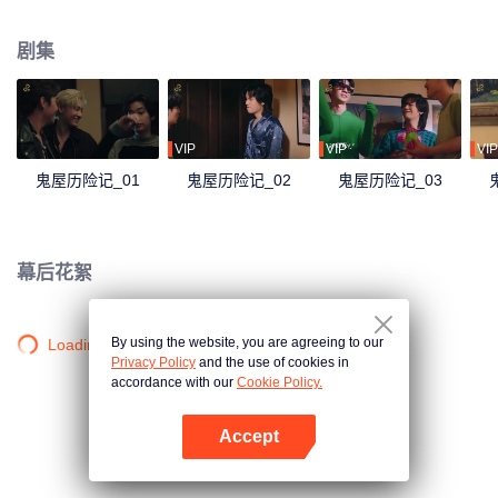
一场大型演出排练。但谁能想到他们在这个红砖房里遇到了Rose，一个在这里
住了200多年的寂寞、疯狂、沉迷于电视剧并且尴尬于遇见这些偶像的幽灵，
剧集
并陷入了一系列混乱呢？超乎想象的意外情况诡异扭曲，令人捧腹，这个红砖
房里的神秘事件让着6个青年不得不开始他们的冒险，只为弄清发生在他们身上
的事情到底是真的幽灵作祟，还是只是他们的幻想……
VIP
VIP
VIP
鬼屋历险记_01
鬼屋历险记_02
鬼屋历险记_03
幕后花絮
By using the website, you are agreeing to our
Loading…
Privacy Policy
and the use of cookies in
accordance with our
Cookie Policy.
Accept
打开App