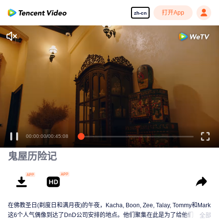
打开App
zh-cn
00:00:00
/
00:45:08
鬼屋历险记
在佛教圣日(剃度日和满月夜)的午夜，Kacha, Boon, Zee, Talay, Tommy和Mark
这6个人气偶像到达了DnD公司安排的地点。他们聚集在此是为了给他们今年第
全部