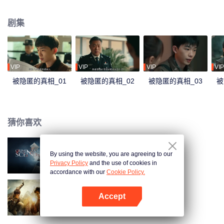
出更多的犯罪团伙。在网络平台借以“爱心收留流浪狗”为名的八公狗舍，实际上
一直在诓骗民众，以此获取不法利益，同时还和白启明的犯罪行为有着极深的
剧集
联系；在城内造成重大恶劣影响的偷狗二人组接连不断地引起事端，误食有毒
食品的老人小孩激化社会矛盾，而他们背后似乎与“老白”还有着千丝万缕的关
联；本地颇具盛名的鸿运餐厅老板王力失手杀人；以及那莫名消失的流浪
汉……在这种种谜团的背后，年轻正义的唐堂逐渐解开了真相，可这时，青梅
竹马却遭到绑架，其背后的始作俑者，竟是……
VIP
VIP
VIP
VIP
被隐匿的真相_01
被隐匿的真相_02
被隐匿的真相_03
被
猜你喜欢
By using the website, you are agreeing to our
刑侦现场
Privacy Policy
and the use of cookies in
accordance with our
Cookie Policy.
Accept
鬼吹灯之精绝古城
打开App