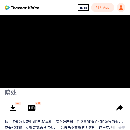
打开App
zh-cn
暗处
博主沈曼为追查姐姐“自杀”真相，卷入妇产科主任艾夏被摘子宫的诡异凶案，并
成头号嫌犯，女警姜黎助其洗冤，一张将两案交织的明信片，迫使立场相斥的
全部