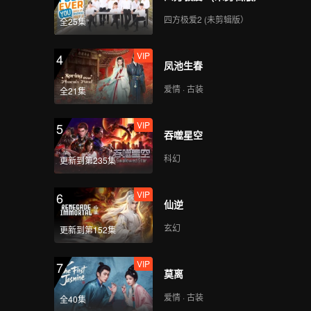
四方极爱2 (未剪辑版）
全25集
VIP
4
凤池生春
爱情 · 古装
全21集
VIP
5
吞噬星空
科幻
更新到第235集
VIP
6
仙逆
玄幻
更新到第152集
VIP
7
莫离
爱情 · 古装
全40集