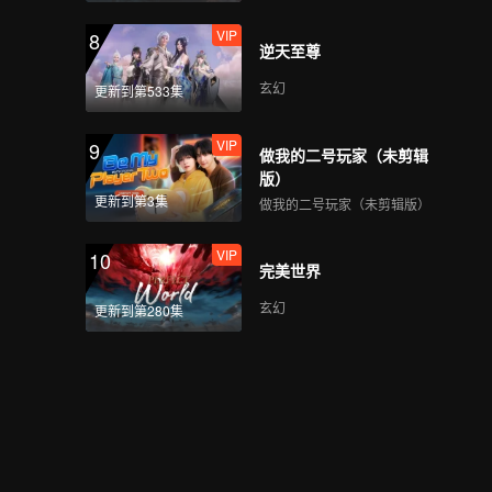
VIP
8
逆天至尊
玄幻
更新到第533集
VIP
9
做我的二号玩家（未剪辑
版）
更新到第3集
做我的二号玩家（未剪辑版）
VIP
10
完美世界
玄幻
更新到第280集