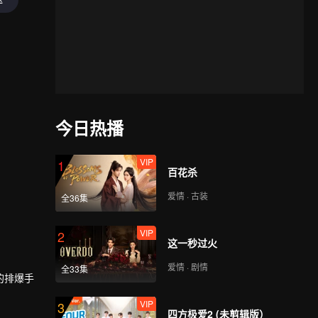
今日热播
VIP
1
百花杀
爱情 · 古装
全36集
VIP
2
这一秒过火
爱情 · 剧情
全33集
的排爆手
VIP
3
四方极爱2 (未剪辑版）