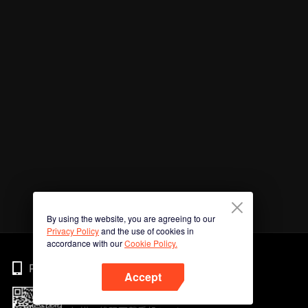
By using the website, you are agreeing to our
Privacy Policy
and the use of cookies in
accordance with our
Cookie Policy.
Phone
Accept