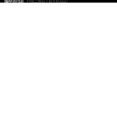
扫描二维码下载手机App！
帮助与反馈
关
意见反馈
加
联
电子
ted.