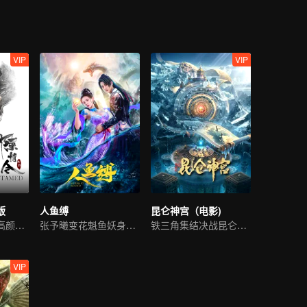
VIP
VIP
版
人鱼缚
昆仑神宫（电影)
肖战王一博领衔高颜值阵容
张予曦变花魁鱼妖身姿撩人
铁三角集结决战昆仑秘境
VIP