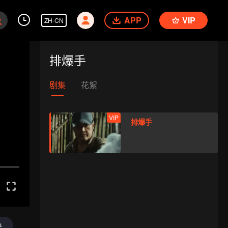
APP
VIP
ZH-CN
排爆手
剧集
花絮
VIP
排爆手