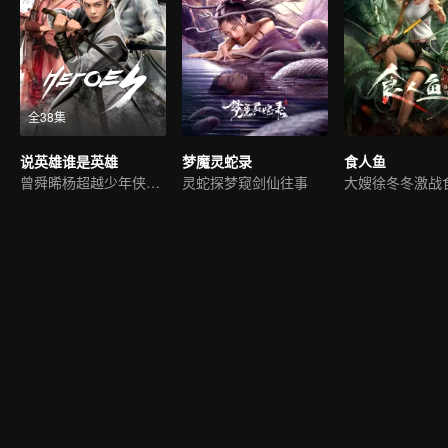
全38集
说英雄谁是英雄
梦魔灵蛇录
食人鱼
曾舜晞杨超越少年侠士情
灵蛇探梦窥剑仙往事
大嫂徐冬冬激战