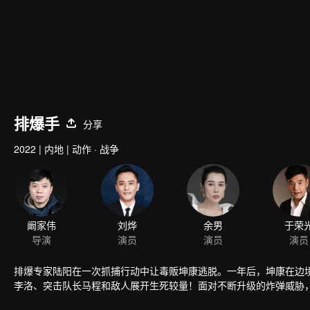
排爆手
分享
2022
|
内地
|
动作 · 战争
阚家伟
刘烨
余男
于荣
导演
演员
演员
演员
排爆专家陆阳在一次抓捕行动中让毒贩坤康逃脱。一年后，坤康在边
李洛、突击队长马程和敌人展开生死较量！面对不断升级的炸弹威胁