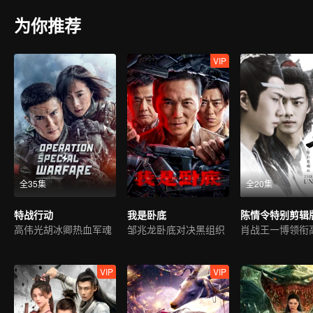
为你推荐
VIP
全35集
全20集
特战行动
我是卧底
陈情令特别剪辑
高伟光胡冰卿热血军魂
邹兆龙卧底对决黑组织
VIP
VIP