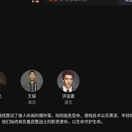
光
王韬
洪浚嘉
演员
演员
境线策动了骇人听闻的爆炸案。陆阳临危受命，搭档技术尖兵萧凌、年轻
，他们始终肩负着武警战士的职责使命，以生命守护生命。