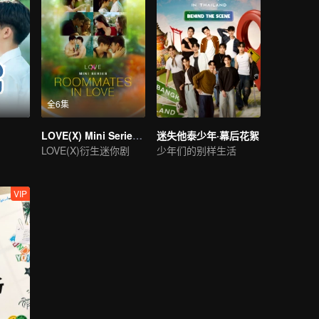
全6集
LOVE(X) Mini Series: Roommates In Love
迷失他泰少年·幕后花絮
LOVE(X)衍生迷你剧
少年们的别样生活
VIP