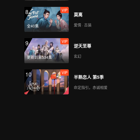
夜，少年顶峰相见！
VIP
8
莫离
爱情 · 古装
全40集
VIP
EP8加更-01
VIP
9
逆天至尊
玄幻
更新到第534集
VIP
EP8加更-02
VIP
10
半熟恋人 第5季
命定指引，赤诚相爱
VIP
EP8加更-03