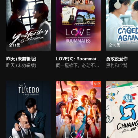
全11集
全10集
昨天 (未剪辑版)
LOVE(X): Roommates
勇敢说爱你
昨天 (未剪辑版)
同一屋檐下，心动不设防！LOVE(X)合拍室友特辑
黑豹和企鹅
VIP
全4集