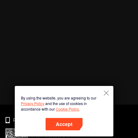
By using the website, you are agreeing to our
Privacy Policy
and the use of cookies in
accordance with our
Cookie Policy.
Phone
Accept