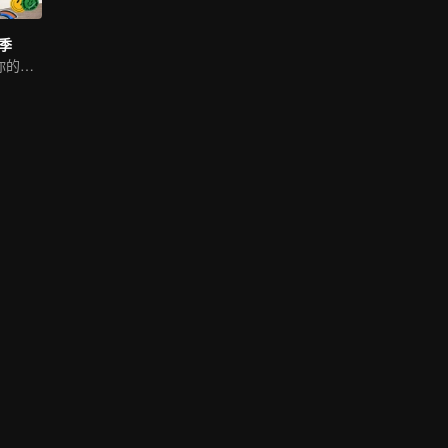
季
来亚洲选秀Pick你的偶像