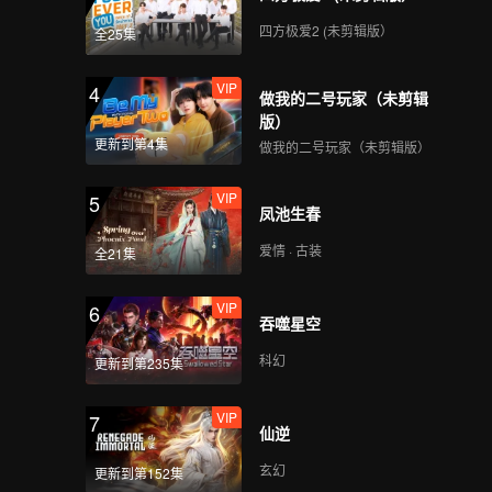
四方极爱2 (未剪辑版）
全25集
VIP
第7期：组合才艺考核展
示，从青涩到惊艳
VIP
4
做我的二号玩家（未剪辑
版）
更新到第4集
做我的二号玩家（未剪辑版）
VIP
EP7加更-01
VIP
5
凤池生春
爱情 · 古装
全21集
VIP
EP7加更-02
VIP
6
吞噬星空
科幻
更新到第235集
VIP
EP7加更-03
VIP
7
仙逆
玄幻
更新到第152集
VIP
第8期：总决赛巅峰之