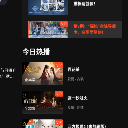
搭档请就位！
VIP
第3期：“福桃”空降导师
席，名场面复刻！
今日热播
VIP
第4期：演技大赏：少年
们超燃演技PK
VIP
1
百花杀
。节目摒弃
气与默契
爱情 · 古装
全36集
VIP
第5期：首届顶峰运动
会，无畏向前！
VIP
2
这一秒过火
爱情 · 剧情
全33集
VIP
第6期：水上运动会大对
决，全员混战！
VIP
3
四方极爱2 (未剪辑版）