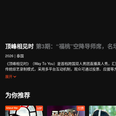
顶峰相见时
第3期：“福桃”空降导师席，名
2026
|
泰国
《顶峰相见时》（Way To You）是首档跨国双人男团直播真人秀
传统综艺录制模式，采用多平台互动机制，观众可通过投票、应援等
的CP组合将在全球舞台上闪耀出道。
展开
为你推荐
VIP
付费