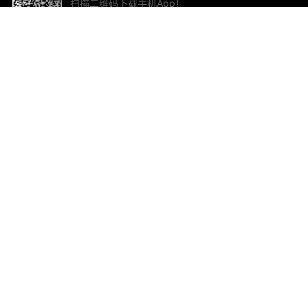
扫描二维码下载手机App！
帮助与反馈
关
意见反馈
加
联
电子
ted.