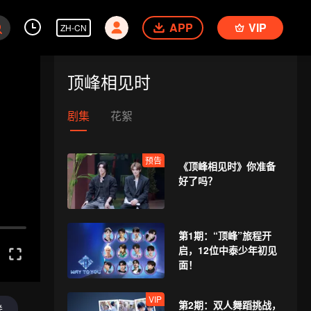
APP
VIP
ZH-CN
顶峰相见时
剧集
花絮
预告
《顶峰相见时》你准备
好了吗？
第1期：“顶峰”旅程开
启，12位中泰少年初见
面！
VIP
第2期：双人舞蹈挑战，