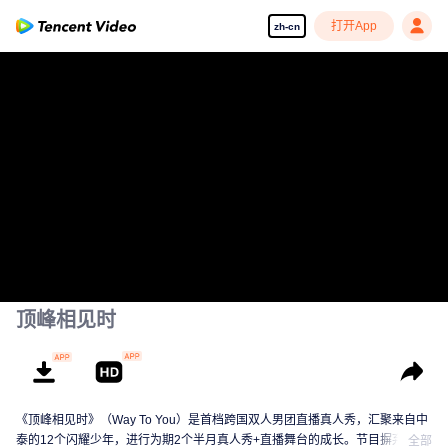
打开App
zh-cn
00:00:00
/
00:00:13
顶峰相见时
《顶峰相见时》（Way To You）是首档跨国双人男团直播真人秀，汇聚来自中
泰的12个闪耀少年，进行为期2个半月真人秀+直播舞台的成长。节目摒弃传统
全部