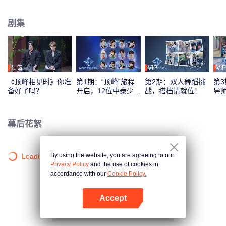
综艺录制模式，采用多平台互动机制，观众可通过投票、应援等方式直接参与
偶像养成，共同见证从相识到契合的全过程。最终，最具人气与默契的CP组合
剧集
将在全球舞台上闪耀出道。
预告
VIP
VIP
《顶峰相见时》你准
第1期：“顶峰”旅程
第2期：双人舞蹈挑
第3
备好了吗？
开启，12位中泰少年
战，搭档请就位！
导
初见面！
刻
幕后花絮
By using the website, you are agreeing to our
Loading…
Privacy Policy
and the use of cookies in
accordance with our
Cookie Policy.
Accept
打开App