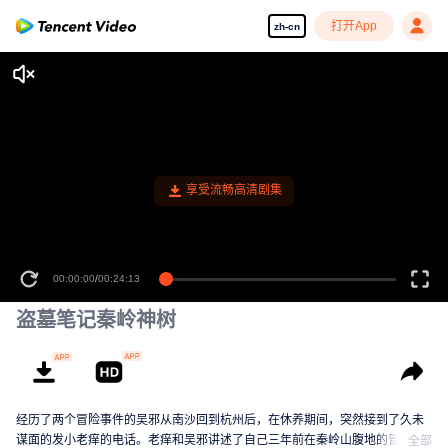
打开App
zh-cn
享受流畅高清剧集
00:00:00
/
00:24:13
盗墓笔记秦岭神树
经历了两个冒险事件的吴邪从南沙回到杭州后，在休养期间，突然接到了久未
谋面的发小老痒的电话。老痒和吴邪讲述了自己三年前在秦岭山腹地的冒险见
全部