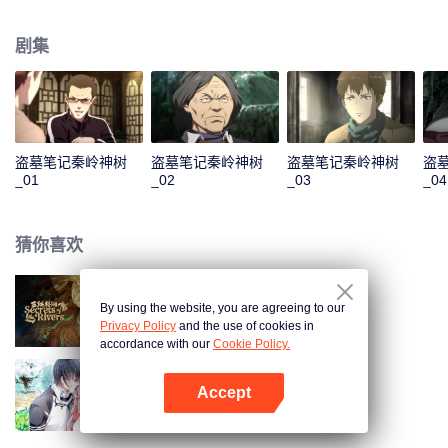
闻，并邀请吴邪一同前去冒险，再探上古遗迹。吴邪和老痒出发前往了秦岭山
脉探险，在这里，他们见到了巨大的哲罗鲑、壮丽的地下河瀑布、不可思议的
剧集
上古神树…而一直神出鬼没的张起灵，竟也在暗中帮助着吴邪。
盗墓笔记秦岭神树
盗墓笔记秦岭神树
盗墓笔记秦岭神树
盗
_01
_02
_03
_04
猜你喜欢
By using the website, you are agreeing to our
三线轮洄
Privacy Policy
and the use of cookies in
accordance with our
Cookie Policy.
Accept
国民老公带回家 第1季
打开App