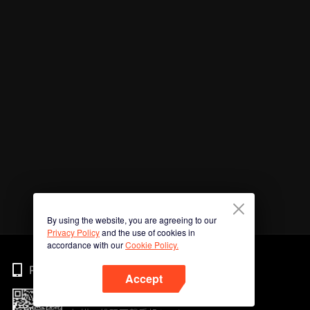
By using the website, you are agreeing to our
Privacy Policy
and the use of cookies in
accordance with our
Cookie Policy.
Phone
Accept