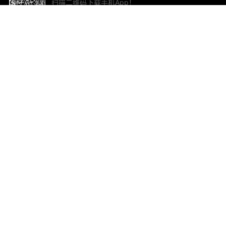
扫描二维码下载手机App！
帮助与反馈
关
意见反馈
加
联
电子
ted.