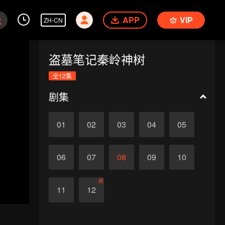
APP
VIP
ZH-CN
盗墓笔记秦岭神树
全12集
剧集
01
02
03
04
05
06
07
08
09
10
终
11
12