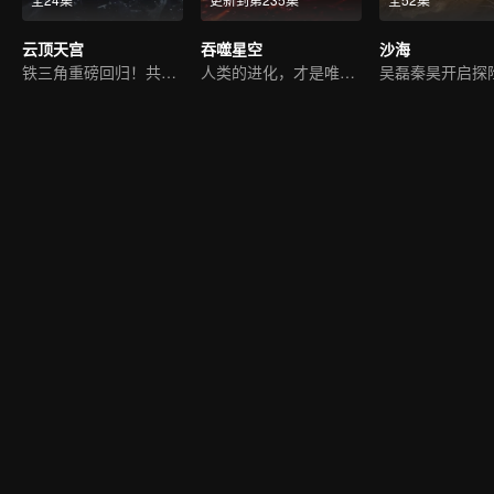
云顶天宫
吞噬星空
沙海
铁三角重磅回归！共破迷雾
人类的进化，才是唯一答案
吴磊秦昊开启探