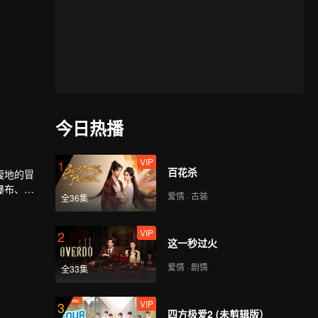
今日热播
VIP
1
百花杀
腹地的冒
瀑布、不
爱情 · 古装
全36集
VIP
2
这一秒过火
爱情 · 剧情
全33集
VIP
3
四方极爱2 (未剪辑版）