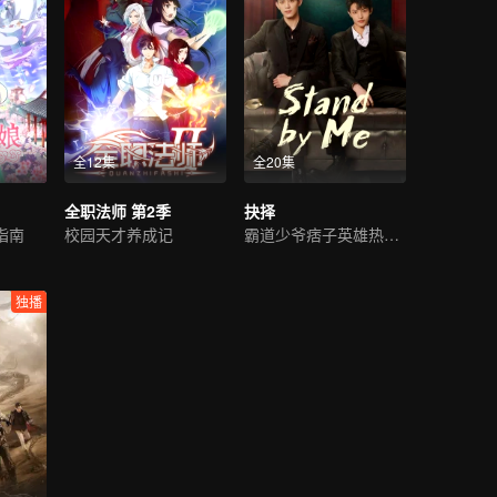
全12集
全20集
全职法师 第2季
抉择
指南
校园天才养成记
霸道少爷痞子英雄热血救国
独播