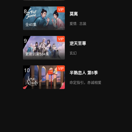
VIP
8
莫离
爱情 · 古装
全40集
VIP
9
逆天至尊
玄幻
更新到第534集
VIP
10
半熟恋人 第5季
命定指引，赤诚相爱