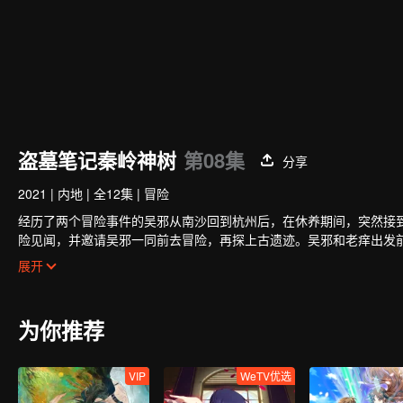
盗墓笔记秦岭神树
第08集
分享
2021
|
内地
|
全12集
|
冒险
经历了两个冒险事件的吴邪从南沙回到杭州后，在休养期间，突然接
险见闻，并邀请吴邪一同前去冒险，再探上古遗迹。吴邪和老痒出发
可思议的上古神树…而一直神出鬼没的张起灵，竟也在暗中帮助着吴
展开
为你推荐
VIP
WeTV优选