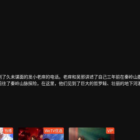
到了久未谋面的发小老痒的电话。老痒和吴邪讲述了自己三年前在秦岭山
前往了秦岭山脉探险，在这里，他们见到了巨大的哲罗鲑、壮丽的地下河
邪。
独播
WeTV优选
VIP