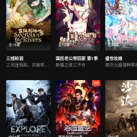
全18集
全12集
全20集
三线轮洄
国民老公带回家 第1季
盛世妆娘
三河迷局起，共破轮洄秘事
新婚之夜三不许
跨次元最强种草
VIP
全24集
更新到第235集
全52集