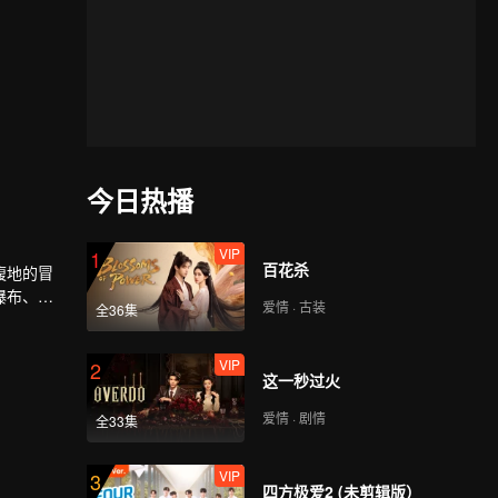
今日热播
VIP
1
百花杀
腹地的冒
瀑布、不
爱情 · 古装
全36集
VIP
2
这一秒过火
爱情 · 剧情
全33集
VIP
3
四方极爱2 (未剪辑版）