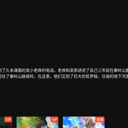
到了久未谋面的发小老痒的电话。老痒和吴邪讲述了自己三年前在秦岭山
前往了秦岭山脉探险，在这里，他们见到了巨大的哲罗鲑、壮丽的地下河
邪。
VIP
VIP
独播