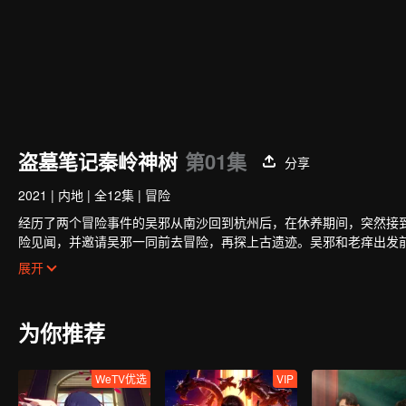
盗墓笔记秦岭神树
第01集
分享
2021
|
内地
|
全12集
|
冒险
经历了两个冒险事件的吴邪从南沙回到杭州后，在休养期间，突然接
险见闻，并邀请吴邪一同前去冒险，再探上古遗迹。吴邪和老痒出发
可思议的上古神树…而一直神出鬼没的张起灵，竟也在暗中帮助着吴
展开
为你推荐
WeTV优选
VIP