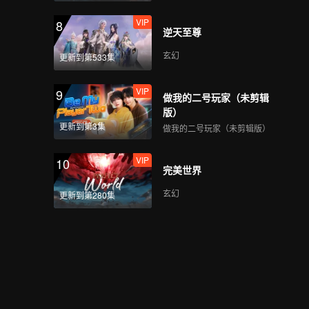
VIP
8
逆天至尊
玄幻
更新到第533集
VIP
9
做我的二号玩家（未剪辑
版）
更新到第3集
做我的二号玩家（未剪辑版）
VIP
10
完美世界
玄幻
更新到第280集