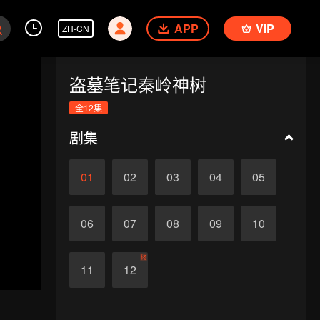
APP
VIP
ZH-CN
盗墓笔记秦岭神树
全12集
剧集
01
02
03
04
05
06
07
08
09
10
终
11
12