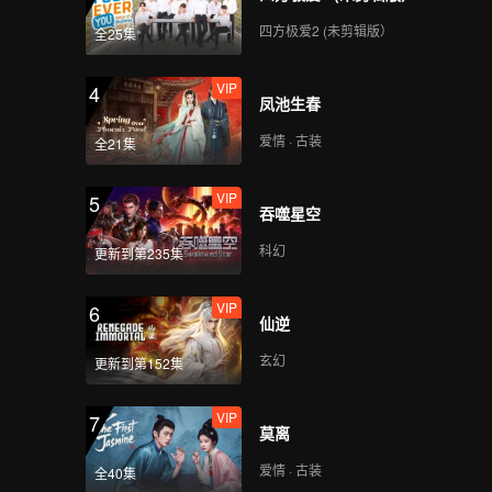
四方极爱2 (未剪辑版）
全25集
VIP
4
凤池生春
爱情 · 古装
全21集
VIP
5
吞噬星空
科幻
更新到第235集
VIP
6
仙逆
玄幻
更新到第152集
VIP
7
莫离
爱情 · 古装
全40集