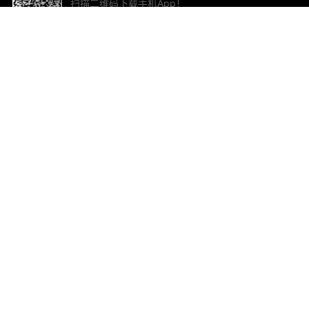
扫描二维码下载手机App！
帮助与反馈
关
意见反馈
加
联
电子
ted.