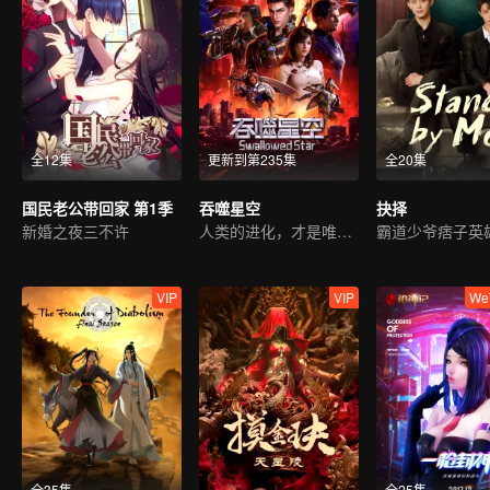
全12集
更新到第235集
全20集
国民老公带回家 第1季
吞噬星空
抉择
新婚之夜三不许
人类的进化，才是唯一答案
VIP
VIP
We
全35集
全25集