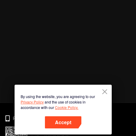
By using the website, you are agreeing to our
Privacy Policy
and the use of cookies in
accordance with our
Cookie Policy.
Phone
Accept