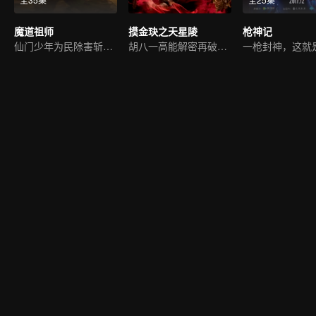
魔道祖师
摸金玦之天星陵
枪神记
仙门少年为民除害斩邪祟
胡八一高能解密再破险关