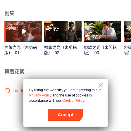
们的生活都发生了意想不到的变化。
剧集
VIP
VIP
照耀之光（未剪辑
照耀之光（未剪辑
照耀之光（未剪辑
照
版）_01
版）_02
版）_03
版）
幕后花絮
By using the website, you are agreeing to our
Loading…
Privacy Policy
and the use of cookies in
accordance with our
Cookie Policy.
Accept
打开App