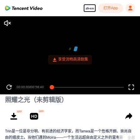
打开App
zh-cn
享受流畅高清剧集
00:00:00
/
00:58:40
照耀之光（未剪辑版）
Trin是一位是非分明、有前途的经济学家，而Tanwa是一个性格开朗、崇尚自
由的嬉皮士。当他们遇到Moira——一个生活远超自由定义之外的富有寡妇，他
全部