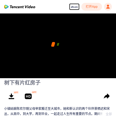
打开App
zh-cn
树下有片红房子
小镇姑娘陈欢尔随父母举家搬迁至大城市，她和新认识的两个伙伴景栖迟和宋
丛，从高中，到大学，再到毕业，一起走过人生所有重要的节点。期间有读
全部