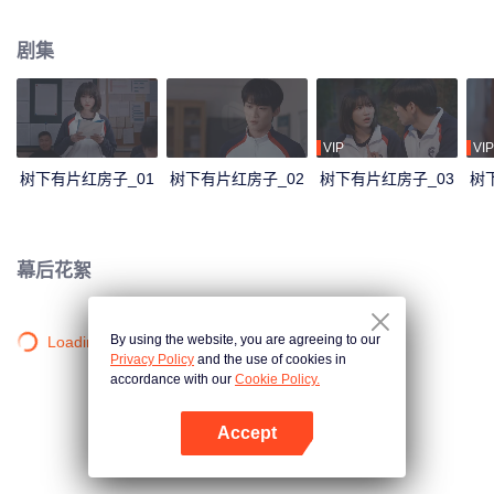
书、郊游、运动会、图书漂流这样平淡琐碎的日子，也有暗恋的酸涩、理想夭
折的不甘、面对家庭变故的措手不及、第一次面对亲人离世的迷茫和伤痛……
剧集
这三个少年人彼此扶持着走过成长的阵痛，从懵懂的少年人成长为融入这个社
会的成年人。最后他们成长为一个和高中时代所幻想的完全不同但也足够好的
自己。当然最重要的是，他们始终陪伴在彼此身边，从未走散。
VIP
VIP
树下有片红房子_01
树下有片红房子_02
树下有片红房子_03
树
幕后花絮
By using the website, you are agreeing to our
Loading…
Privacy Policy
and the use of cookies in
accordance with our
Cookie Policy.
Accept
打开App