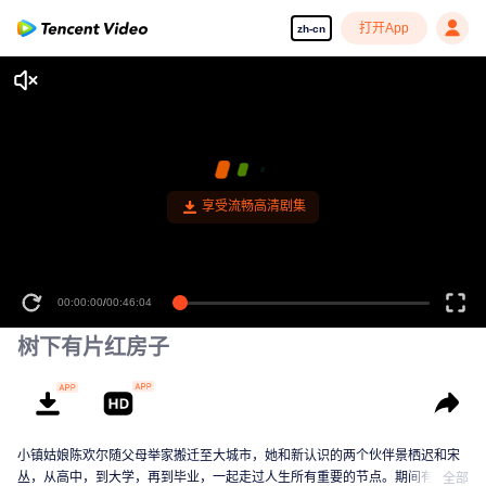
打开App
zh-cn
享受流畅高清剧集
00:00:00
/
00:46:04
树下有片红房子
小镇姑娘陈欢尔随父母举家搬迁至大城市，她和新认识的两个伙伴景栖迟和宋
丛，从高中，到大学，再到毕业，一起走过人生所有重要的节点。期间有读
全部