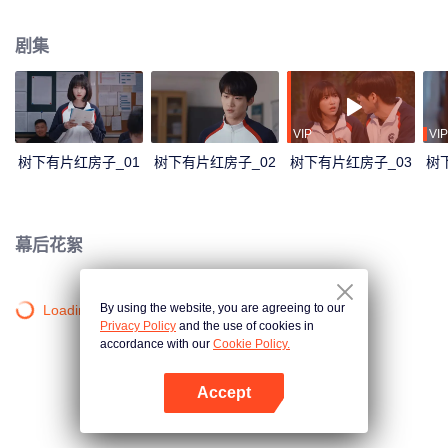
书、郊游、运动会、图书漂流这样平淡琐碎的日子，也有暗恋的酸涩、理想夭
折的不甘、面对家庭变故的措手不及、第一次面对亲人离世的迷茫和伤痛……
剧集
这三个少年人彼此扶持着走过成长的阵痛，从懵懂的少年人成长为融入这个社
会的成年人。最后他们成长为一个和高中时代所幻想的完全不同但也足够好的
自己。当然最重要的是，他们始终陪伴在彼此身边，从未走散。
VIP
VIP
树下有片红房子_01
树下有片红房子_02
树下有片红房子_03
树
幕后花絮
By using the website, you are agreeing to our
Loading…
Privacy Policy
and the use of cookies in
accordance with our
Cookie Policy.
Accept
打开App