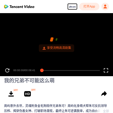
打开App
zh-cn
享受流畅高清剧集
00:00:00
/
00:08:41
我的兄弟不可能这么萌
周屿意外去世，灵魂附身金毛狗陪伴兄弟朱可！周屿化身萌犬帮朱可反抗领导
压榨、揭穿伪善女神、打破职场潜规，最终让朱可逆袭脱单，成为自由且幸福
全部