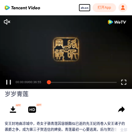
打开App
zh-cn
岁岁青莲
安王封地曲凉城中，奇女子骆青莲因容貌酷似已逝的先王妃而卷入安王诸子的
袭爵之争，成为第三子贺连信的婢妾。青莲最初一心要逃离，后与贺连信历经
全部