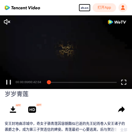
打开App
zh-cn
00:00:00
/
00:42:04
岁岁青莲
安王封地曲凉城中，奇女子骆青莲因容貌酷似已逝的先王妃而卷入安王诸子的
袭爵之争，成为第三子贺连信的婢妾。青莲最初一心要逃离，后与贺连信历经
全部