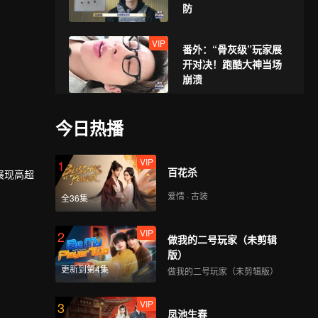
防
VIP
番外：“骨灰级”玩家展
开对决！跑酷大神当场
崩溃
今日热播
VIP
1
百花杀
展现高超
爱情 · 古装
全36集
VIP
2
做我的二号玩家（未剪辑
版）
更新到第4集
做我的二号玩家（未剪辑版）
VIP
3
凤池生春