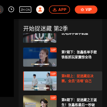
VIP
第6期下： 团灭危机？
APP
50个“魔丸”猎人满场翻
VIP
ZH-CN
开始捉迷藏 第2季
VIP
第7期上：复活赛！萌妹
玩电焊手搓宇航服
VIP
第7期下：张鑫栋单手掀
铁板抓玩家震惊全场
VIP
第8期上：捉迷藏总决
赛，全员“活埋”自己
VIP
第8期下：捉迷藏之王诞
生！张鑫栋最后一秒破