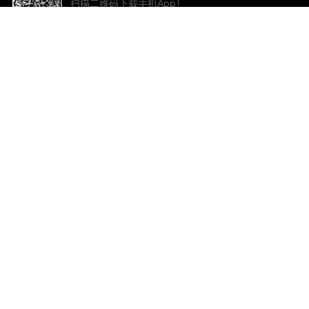
扫描二维码下载手机App！
帮助与反馈
关
意见反馈
加
联
电子
ted.