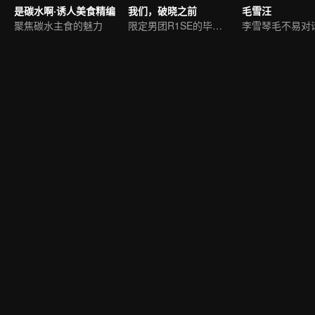
是碳水啊·诱人美食精编
我们，破晓之前
毛雪汪
聚焦碳水主食的魅力
限定男团R1SE的毕业团综