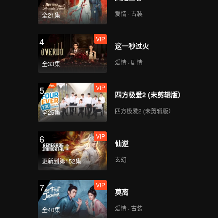
爱情 · 古装
全21集
VIP
4
这一秒过火
爱情 · 剧情
全33集
VIP
5
四方极爱2 (未剪辑版）
四方极爱2 (未剪辑版）
全25集
VIP
6
仙逆
玄幻
更新到第152集
VIP
7
莫离
爱情 · 古装
全40集