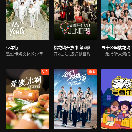
少年行
桃花坞开放中 第4季
五十公里桃花坞 
热爱传统文化的少年来啦
在牧野之旅遇见世界
一起聆听大海的
VIP
独播