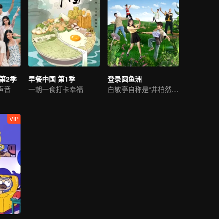
第2季
早餐中国 第1季
登录圆鱼洲
声音
一朝一食打卡幸福
白敬亭自称是“井柏然”？
VIP