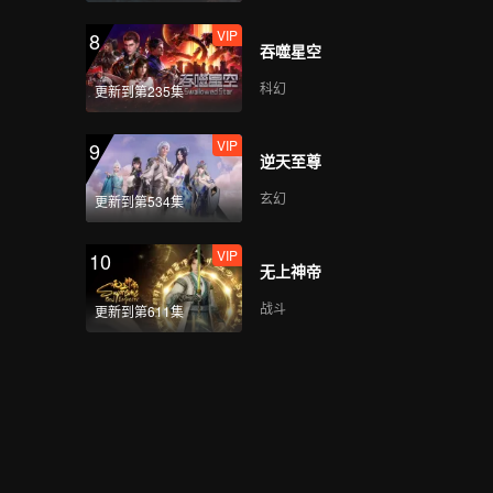
VIP
8
吞噬星空
科幻
更新到第235集
VIP
9
逆天至尊
玄幻
更新到第534集
VIP
10
无上神帝
战斗
更新到第611集