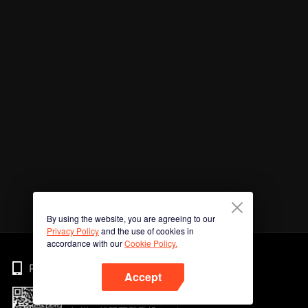
By using the website, you are agreeing to our
Privacy Policy
and the use of cookies in
accordance with our
Cookie Policy.
Phone
Accept