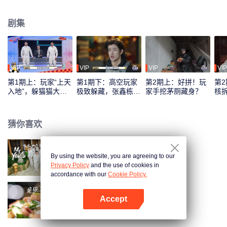
工技能、惊人的身体技能以及非凡的脑力，以各种奇招躲避不同猎人团的地毯
式搜捕。
剧集
VIP
VIP
VIP
VIP
第1期上：玩家“上天
第1期下：高空玩家
第2期上：好拼！玩
第
入地”，躲猫猫大战
极致躲藏，张鑫栋破
家手挖茅厕藏身？
核
开启
防了
猜你喜欢
By using the website, you are agreeing to our
少年行
Privacy Policy
and the use of cookies in
accordance with our
Cookie Policy.
Accept
是碳水啊·诱人美食精编
打开App