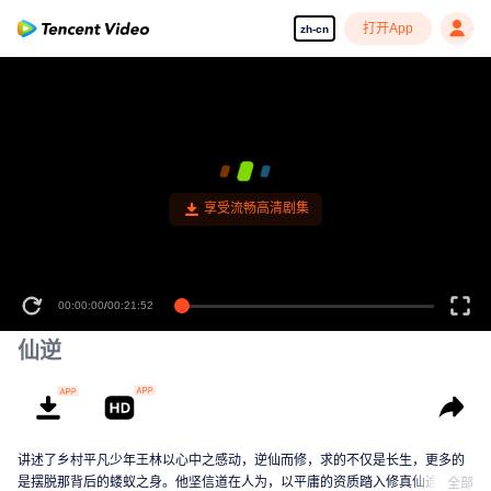
打开App
zh-cn
享受流畅高清剧集
00:00:00
/
00:21:52
仙逆
讲述了乡村平凡少年王林以心中之感动，逆仙而修，求的不仅是长生，更多的
是摆脱那背后的蝼蚁之身。他坚信道在人为，以平庸的资质踏入修真仙途，历
全部