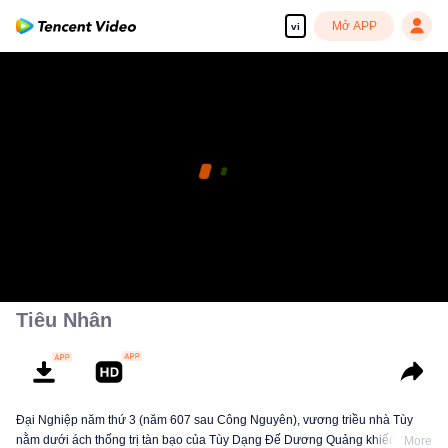
Mở APP
vi
Tiêu Nhân
Đại Nghiệp năm thứ 3 (năm 607 sau Công Nguyên), vương triều nhà Tùy
nằm dưới ách thống trị tàn bạo của Tùy Dạng Đế Dương Quảng khiến dân
More