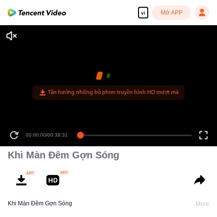
Mở APP
vi
Tận hưởng những bộ phim truyền hình HD mượt mà
00:00:00
/
00:38:31
Khi Màn Đêm Gợn Sóng
Khi Màn Đêm Gợn Sóng
More