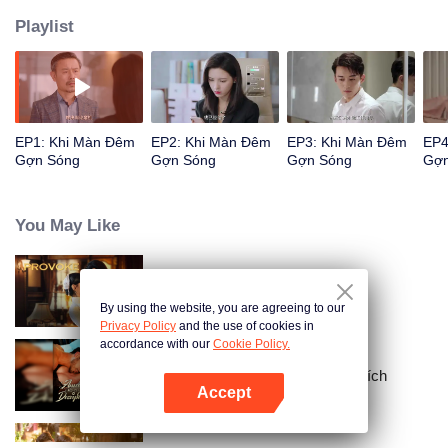
Playlist
EP1: Khi Màn Đêm
EP2: Khi Màn Đêm
EP3: Khi Màn Đêm
EP4
Gợn Sóng
Gợn Sóng
Gợn Sóng
Gợn
You May Like
Trêu Chọc
By using the website, you are agreeing to our
Privacy Policy
and the use of cookies in
accordance with our
Cookie Policy.
Ràng Buộc Với Người Vợ Mất Tích
Accept
Mở APP