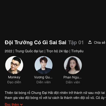
Đội Trưởng Có Gì Sai Sai
Tập 01
Chia sẻ
2022
|
Trung Quốc đại lục
|
Trọn bộ 24 tập
|
Tìnhyêu
Monkey
Vương Quân Hạo
Phan Nguyệt Đồng
Đạo diễn
Diễn viên
Diễn viên
Thiên tài bóng rổ Chung Đại Hải đột nhiên trở thành nữ sau một ta
tham gia vào đội bóng rổ với tư cách là thành viên đội cổ vũ. Cô ấy
của Diệp Nhiên, người của bác sĩ, để che giấu thân phận của mình, 
Đọc thêm