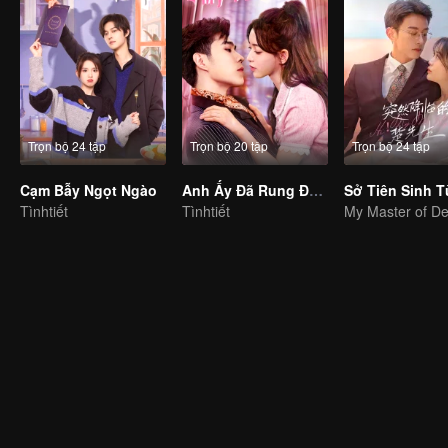
Trọn bộ 24 tập
Trọn bộ 20 tập
Trọn bộ 24 tập
Cạm Bẫy Ngọt Ngào
Anh Ấy Đã Rung Động
Tìnhtiết
Tìnhtiết