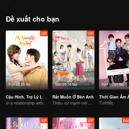
Chung Đại Hải vốn là nữ giới mắc chứng rối loạn định dạng giới, nê
Đề xuất cho bạn
VIP
VIP
Trọn bộ 26 tập
Trọn bộ 24 tập
Trọn bộ 31 tập
Cậu Hình, Trợ Lý Lại Gây Chuyện Này
Rất Muốn Ở Bên Anh
In a relationship with an idol
Thiếu nữ mạnh mẽ điên cuồng tán tỉnh cậu em mặt búng ra sữa kiêu căng.
Tìnhtiết
VIP
VIP
Độc