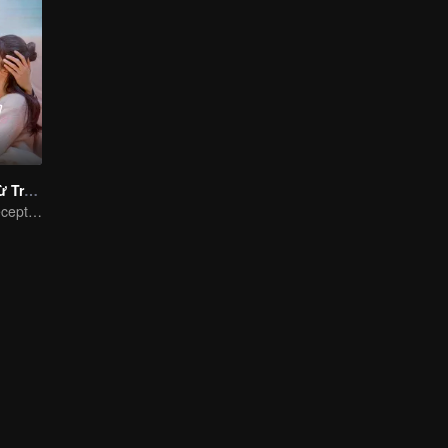
Sở Tiên Sinh Từ Trên Trời Rơi Xuống
My Master of Deception Girlfriend