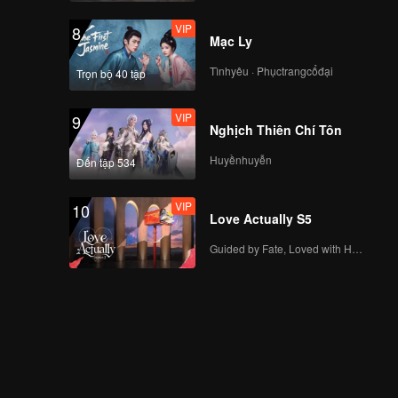
VIP
8
Mạc Ly
Tìnhyêu · Phụctrangcổđại
Trọn bộ 40 tập
VIP
9
Nghịch Thiên Chí Tôn
Huyềnhuyễn
Đến tập 534
VIP
10
Love Actually S5
Guided by Fate, Loved with Heart