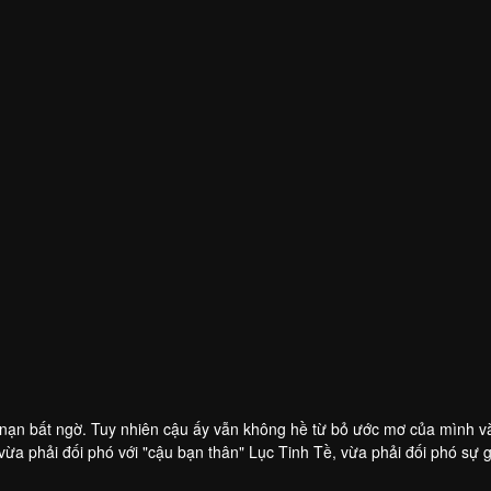
i nạn bất ngờ. Tuy nhiên cậu ấy vẫn không hề từ bỏ ước mơ của mình và
 vừa phải đối phó với "cậu bạn thân" Lục Tinh Tề, vừa phải đối phó sự 
từ đó đã gây ra rất nhiều chuyện cười ra nước mắt. Tuy nhiên trên thự