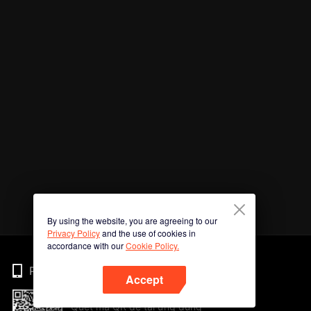
By using the website, you are agreeing to our
Privacy Policy
and the use of cookies in
accordance with our
Cookie Policy.
Phone
Accept
Quét mã QR để tải ứng dụng