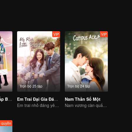
n trước giờ vẫn nghĩ mình là nam.
VIP
VIP
Trọn bộ 25 tập
Trọn bộ 24 tập
Thời Gian Ấm Áp Bên Em
Em Trai Đại Gia Đáng Thương Của Tôi
Nam Thần Số Một
Em trai nhỏ đáng yêu biến thành em trai mưa với đủ chiêu theo đuổi chị gái.
Nam vương càn quấy phải lòng tôi
 quyền