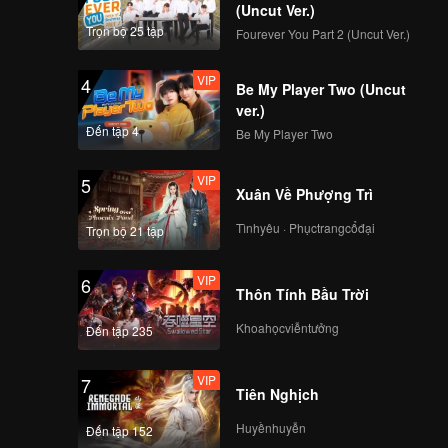
(Uncut Ver.)
Trọn bộ 25 tập
Fourever You Part 2 (Uncut Ver.)
VIP
4
Be My Player Two (Uncut
ver.)
Đến tập 4
Be My Player Two
VIP
5
Xuân Về Phượng Trì
Tìnhyêu · Phụctrangcổđại
Trọn bộ 21 tập
VIP
6
Thôn Tính Bầu Trời
Khoahọcviễntưởng
Đến tập 235
VIP
7
Tiên Nghịch
Huyềnhuyễn
Đến tập 152