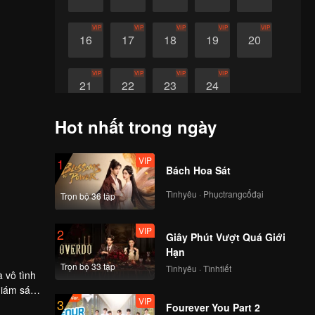
VIP
VIP
VIP
VIP
VIP
16
17
18
19
20
VIP
VIP
VIP
VIP
21
22
23
24
Hot nhất trong ngày
VIP
1
Bách Hoa Sát
Tìnhyêu · Phụctrangcổđại
Trọn bộ 36 tập
VIP
2
Giây Phút Vượt Quá Giới
Hạn
Trọn bộ 33 tập
Tìnhyêu · Tìnhtiết
 vô tình
giám sát
VIP
3
c tế
Fourever You Part 2