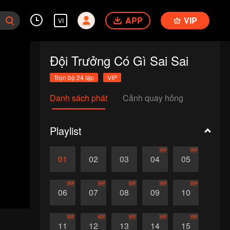
APP
VIP
VI
Đội Trưởng Có Gì Sai Sai
Trọn bộ 24 tập
VIP
Danh sách phát
Cảnh quay hỏng
Playlist
VIP
VIP
01
02
03
04
05
VIP
VIP
VIP
VIP
VIP
06
07
08
09
10
VIP
VIP
VIP
VIP
VIP
11
12
13
14
15