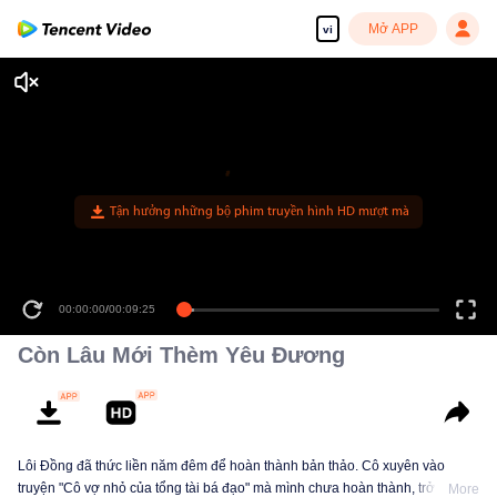
Mở APP
vi
Tận hưởng những bộ phim truyền hình HD mượt mà
00:00:00
/
00:09:25
Còn Lâu Mới Thèm Yêu Đương
Lôi Đồng đã thức liền năm đêm để hoàn thành bản thảo. Cô xuyên vào
truyện "Cô vợ nhỏ của tổng tài bá đạo" mà mình chưa hoàn thành, trở thành
More