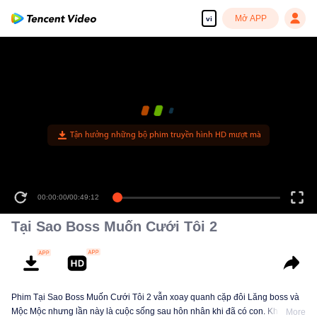
Mở APP
vi
Tận hưởng những bộ phim truyền hình HD mượt mà
00:00:00
/
00:49:12
Tại Sao Boss Muốn Cưới Tôi 2
Phim Tại Sao Boss Muốn Cưới Tôi 2 vẫn xoay quanh cặp đôi Lăng boss và
Mộc Mộc nhưng lần này là cuộc sống sau hôn nhân khi đã có con. Khi xem
More