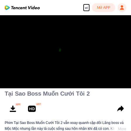
Mở APP
vi
Tại Sao Boss Muốn Cưới Tôi 2
Phim Tại Sao Boss Muốn Cưới Tôi 2 vẫn xoay quanh cặp đôi Lăng boss và
Mộc Mộc nhưng lần này là cuộc sống sau hôn nhân khi đã có con. Khi xem
More