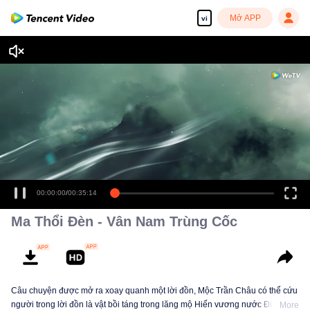
Mở APP
vi
00:00:00
/
00:35:14
Ma Thổi Đèn - Vân Nam Trùng Cốc
Câu chuyện được mở ra xoay quanh một lời đồn, Mộc Trần Châu có thể cứu
người trong lời đồn là vật bồi táng trong lăng mộ Hiến vương nước Điền cổ
More