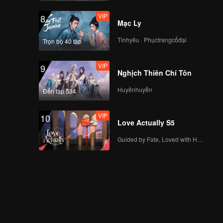
VIP
8
Mạc Ly
Tìnhyêu · Phụctrangcổđại
Trọn bộ 40 tập
VIP
9
Nghịch Thiên Chí Tôn
Huyềnhuyễn
Đến tập 534
VIP
10
Love Actually S5
Guided by Fate, Loved with Heart