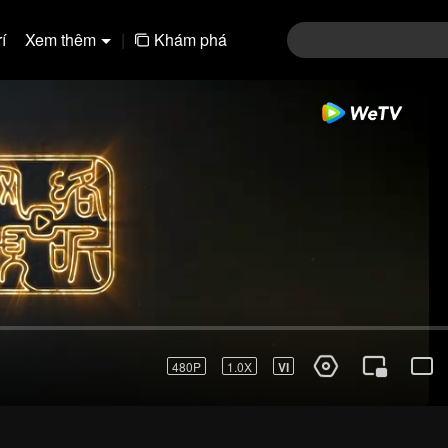
í
Xem thêm
|
Khám phá