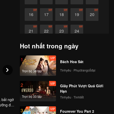
VIP
VIP
VIP
VIP
VIP
16
17
18
19
20
VIP
VIP
VIP
VIP
21
22
23
24
Hot nhất trong ngày
VIP
1
Bách Hoa Sát
Tìnhyêu · Phụctrangcổđại
Trọn bộ 36 tập
VIP
2
Giây Phút Vượt Quá Giới
Hạn
Trọn bộ 33 tập
Tìnhyêu · Tìnhtiết
, bất ngờ
tưởng đối
VIP
3
 mới
Fourever You Part 2