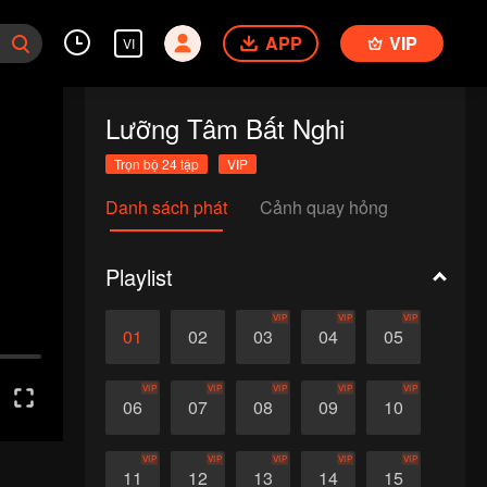
APP
VIP
VI
Lưỡng Tâm Bất Nghi
Trọn bộ 24 tập
VIP
Danh sách phát
Cảnh quay hỏng
Playlist
VIP
VIP
VIP
01
02
03
04
05
VIP
VIP
VIP
VIP
VIP
06
07
08
09
10
VIP
VIP
VIP
VIP
VIP
11
12
13
14
15