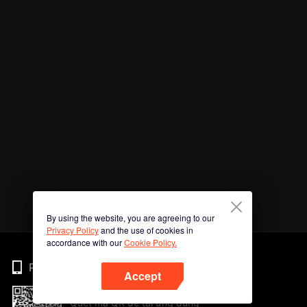
By using the website, you are agreeing to our
Privacy Policy
and the use of cookies in
accordance with our
Cookie Policy.
Phone
Accept
Quét mã QR để tải ứng dụng