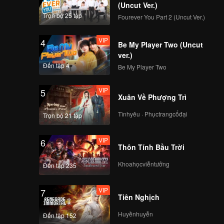
 nghi kỵ
(Uncut Ver.)
Trọn bộ 25 tập
Fourever You Part 2 (Uncut Ver.)
VIP
4
Be My Player Two (Uncut
ver.)
Đến tập 4
Be My Player Two
VIP
5
Xuân Về Phượng Trì
Tìnhyêu · Phụctrangcổđại
Trọn bộ 21 tập
VIP
6
Thôn Tính Bầu Trời
Khoahọcviễntưởng
Đến tập 235
VIP
7
Tiên Nghịch
Huyềnhuyễn
Đến tập 152