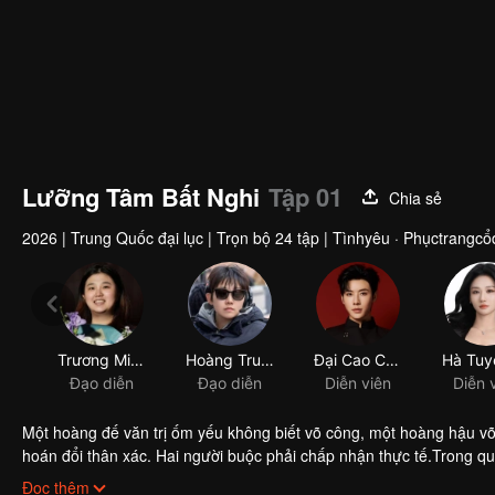
Lưỡng Tâm Bất Nghi
Tập 01
Chia sẻ
2026
|
Trung Quốc đại lục
|
Trọn bộ 24 tập
|
Tìnhyêu · Phụctrangcổ
Trương Minh Tọa
Hoàng Truyền Trạch
Đạo diễn
Đạo diễn
Một hoàng đế văn trị ốm yếu không biết võ công, một hoàng hậu v
hoán đổi thân xác. Hai người buộc phải chấp nhận thực tế.Trong qu
phương. Hoàng đế trong thân xác hoàng hậu chứng kiến phi tần hậ
Đọc thêm