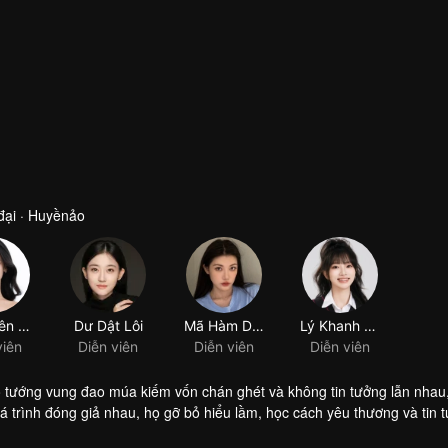
đại · Huyềnảo
õ tướng vung đao múa kiếm vốn chán ghét và không tin tưởng lẫn nhau
á trình đóng giả nhau, họ gỡ bỏ hiểu lầm, học cách yêu thương và tin 
u cung và thái hậu khinh miệt hãm hại hoàng hậu không được sủng ái,