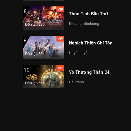
VIP
8
Thôn Tính Bầu Trời
Khoahọcviễntưởng
Đến tập 235
VIP
9
Nghịch Thiên Chí Tôn
Huyềnhuyễn
Đến tập 534
VIP
10
Vô Thượng Thần Đế
Đấutranh
Đến tập 611