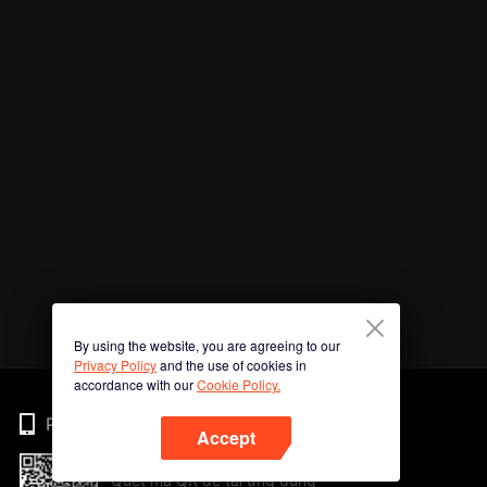
By using the website, you are agreeing to our
Privacy Policy
and the use of cookies in
accordance with our
Cookie Policy.
Phone
Accept
Quét mã QR để tải ứng dụng