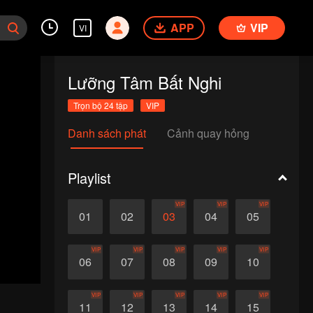
APP
VIP
VI
Lưỡng Tâm Bất Nghi
Trọn bộ 24 tập
VIP
Danh sách phát
Cảnh quay hỏng
Playlist
VIP
VIP
VIP
01
02
03
04
05
VIP
VIP
VIP
VIP
VIP
06
07
08
09
10
VIP
VIP
VIP
VIP
VIP
11
12
13
14
15