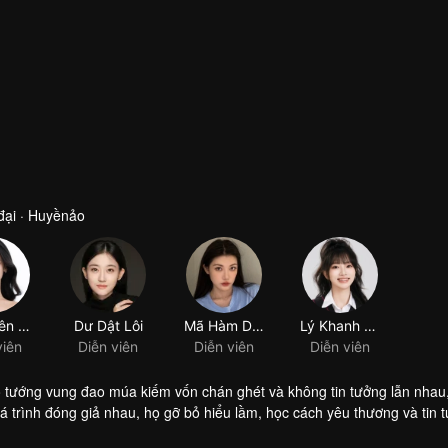
đại · Huyềnảo
õ tướng vung đao múa kiếm vốn chán ghét và không tin tưởng lẫn nhau
á trình đóng giả nhau, họ gỡ bỏ hiểu lầm, học cách yêu thương và tin 
u cung và thái hậu khinh miệt hãm hại hoàng hậu không được sủng ái,