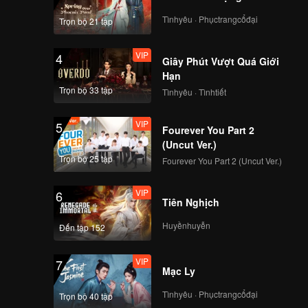
 nghi kỵ
Tìnhyêu · Phụctrangcổđại
Trọn bộ 21 tập
VIP
4
Giây Phút Vượt Quá Giới
Hạn
Trọn bộ 33 tập
Tìnhyêu · Tìnhtiết
VIP
5
Fourever You Part 2
(Uncut Ver.)
Trọn bộ 25 tập
Fourever You Part 2 (Uncut Ver.)
VIP
6
Tiên Nghịch
Huyềnhuyễn
Đến tập 152
VIP
7
Mạc Ly
Tìnhyêu · Phụctrangcổđại
Trọn bộ 40 tập