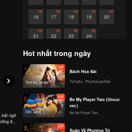
VIP
VIP
VIP
VIP
VIP
16
17
18
19
20
VIP
VIP
VIP
VIP
21
22
23
24
Hot nhất trong ngày
VIP
1
Bách Hoa Sát
Tìnhyêu · Phụctrangcổđại
Trọn bộ 36 tập
VIP
2
Be My Player Two (Uncut
ver.)
Đến tập 4
Be My Player Two
, bất ngờ
tưởng đối
VIP
3
 mới
Xuân Về Phượng Trì