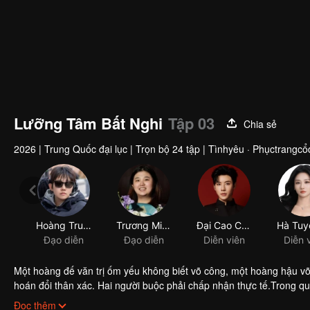
Lưỡng Tâm Bất Nghi
Tập 03
Chia sẻ
2026
|
Trung Quốc đại lục
|
Trọn bộ 24 tập
|
Tìnhyêu · Phụctrangcổ
Một hoàng đế văn trị ốm yếu không biết võ công, một hoàng hậu v
hoán đổi thân xác. Hai người buộc phải chấp nhận thực tế.Trong qu
phương. Hoàng đế trong thân xác hoàng hậu chứng kiến phi tần hậ
Đọc thêm