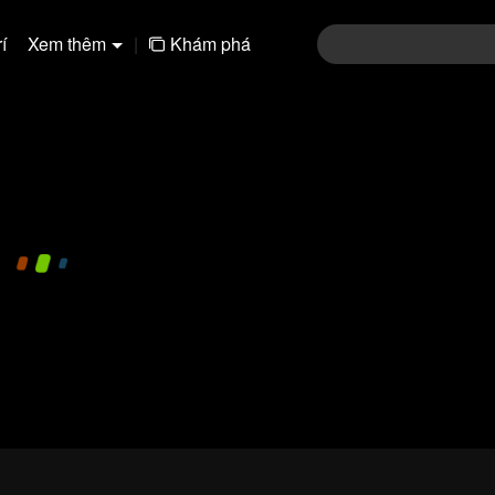
í
Xem thêm
|
Khám phá