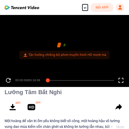
Mở APP
vi
Tận hưởng những bộ phim truyền hình HD mượt mà
00:00:00
/
00:16:06
Lưỡng Tâm Bất Nghi
Một hoàng đế văn trị ốm yếu không biết võ công, một hoàng hậu võ tướng
vung đao múa kiếm vốn chán ghét và không tin tưởng lẫn nhau, bất ngờ
More