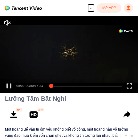
Mở APP
vi
00:00:00
/
00:16:34
Lưỡng Tâm Bất Nghi
Một hoàng đế văn trị ốm yếu không biết võ công, một hoàng hậu võ tướng
vung đao múa kiếm vốn chán ghét và không tin tưởng lẫn nhau, bất ngờ
More