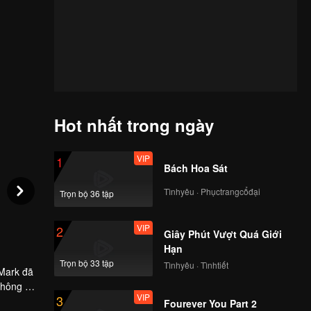
Hot nhất trong ngày
VIP
1
Bách Hoa Sát
Tìnhyêu · Phụctrangcổđại
Trọn bộ 36 tập
VIP
2
Giây Phút Vượt Quá Giới
Hạn
Trọn bộ 33 tập
Tìnhyêu · Tìnhtiết
 Mark đã
không ai
VIP
3
ng, bị ám
Fourever You Part 2