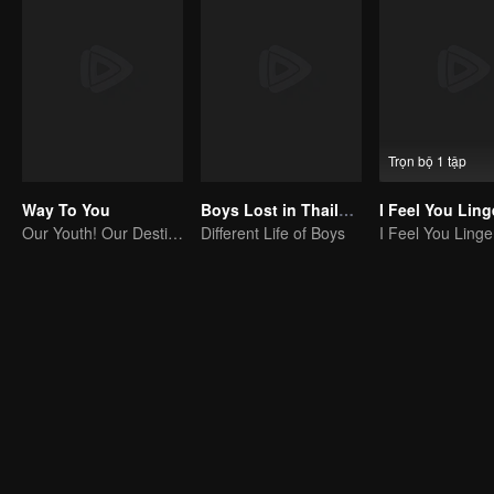
Trọn bộ 1 tập
Way To You
Boys Lost in Thailand·Behind the Scene
Our Youth! Our Destiny! For Eternity
Different Life of Boys