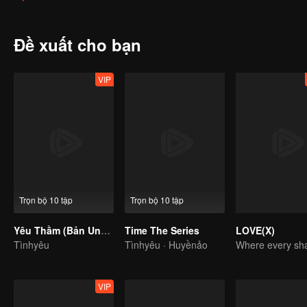
ảnh bởi những bộ phim truyền hình và ngượng ngùng khi gặp được 
bất ngờ ngoài sức tưởng tượng, vừa kỳ quái và vui nhộn. Sự kiện b
phiêu lưu mạo hiểm của mình để tìm hiểu xem những điều đã xảy ra 
Đề xuất cho bạn
VIP
Trọn bộ 10 tập
Trọn bộ 10 tập
Yêu Thầm (Bản Uncut)
Time The Series
LOVE(X)
Tìnhyêu
Tìnhyêu · Huyềnảo
VIP