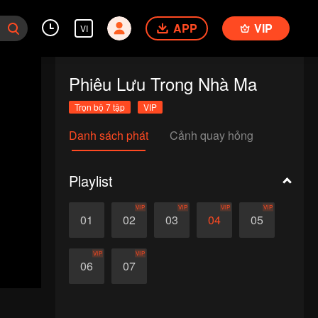
APP
VIP
VI
Phiêu Lưu Trong Nhà Ma
Trọn bộ 7 tập
VIP
Danh sách phát
Cảnh quay hỏng
Playlist
VIP
VIP
VIP
VIP
01
02
03
04
05
VIP
VIP
06
07