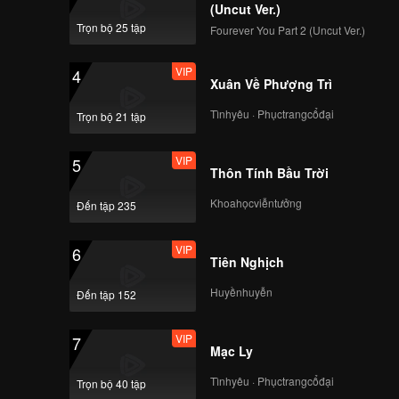
ng vừa
(Uncut Ver.)
đầu cuộc
Trọn bộ 25 tập
Fourever You Part 2 (Uncut Ver.)
VIP
4
Xuân Về Phượng Trì
Tìnhyêu · Phụctrangcổđại
Trọn bộ 21 tập
VIP
5
Thôn Tính Bầu Trời
Khoahọcviễntưởng
Đến tập 235
VIP
6
Tiên Nghịch
Huyềnhuyễn
Đến tập 152
VIP
7
Mạc Ly
Tìnhyêu · Phụctrangcổđại
Trọn bộ 40 tập