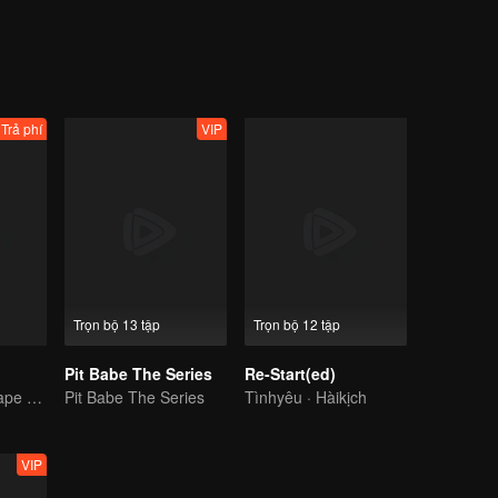
những idol này. Giữa họ xảy ra một loạt những sự hỗn loạn. Tình huố
í ẩn trong ngôi nhà màu đỏ gạch buộc 6 thanh niên này buộc phải bắt 
với họ là ma ám thật, hay chỉ là trong sự tưởng tượng của họ...
Trả phí
VIP
Trọn bộ 13 tập
Trọn bộ 12 tập
Pit Babe The Series
Re-Start(ed)
Where every shape of love meets, every color of heart beats
Pit Babe The Series
Tìnhyêu · Hàikịch
VIP