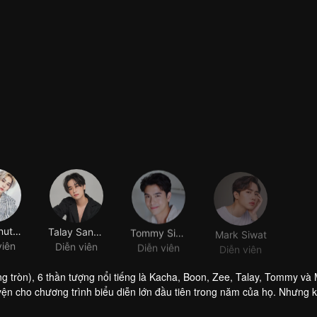
Noppanut Guntachai
Talay Sanguandikul
Tommy Sittichok Pueakpoolpol
Mark Siwat
viên
Diễn viên
Diễn viên
Diễn viên
g tròn), 6 thần tượng nổi tiếng là Kacha, Boon, Zee, Talay, Tommy và
yện cho chương trình biểu diễn lớn đầu tiên trong năm của họ. Nhưng 
h hồn đã sống ở đây hơn 200 năm. Cô là một linh hồn cô đơn, điên cuồ