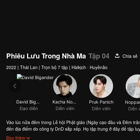
Phiêu Lưu Trong Nhà Ma
Tập 04
Chia sẻ
2022
|
Thái Lan
|
Trọn bộ 7 tập
|
Hàikịch · Huyềnảo
David Bigander
Kacha Nontanun Anchuleepradit
Pruk Panich
Đạo diễn
Diễn viên
Diễn viên
Diễn 
Vào lúc nửa đêm trong Lễ hội Phật giáo (Ngày cạo đầu và Đêm trăn
đến địa điểm do công ty DnD sắp xếp. Họ tập trung ở đây để tập lu
ngờ rằng, tại căn phòng màu đỏ gạch này, họ đã gặp Rose, một lin
Đọc thêm