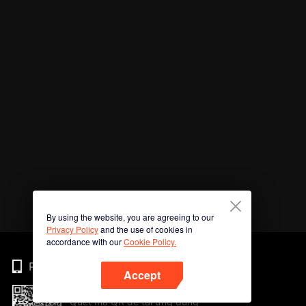
By using the website, you are agreeing to our
Privacy Policy
and the use of cookies in
accordance with our
Cookie Policy.
Phone
Accept
Quét mã QR để tải ứng dụng