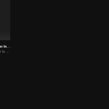
I Feel You Linger In The Air (Special Episode: Scent of Memory)
I Feel You Linger In The Air (Special Episode: Scent of Memory)